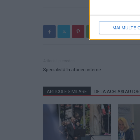
MAI MULTE 
Articolul precedent
Specialistă în afaceri interne
ARTICOLE SIMILARE
DE LA ACELAȘI AUTOR