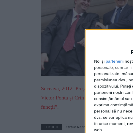
Noi și
parteneri
i noș
personale, cum ar fi i
personalizate, măsura
permisiunea dvs., noi
dispozitivului. Puteț
Suceava, 2012. Președintele Consiliului Ju
partenerii noștri con
Victor Ponta și Crin Antonescu. ”Lasă-l, Că
consimțământul sau p
exprima consimțămâ
funcții”.
personal să nu necesi
dvs. se vor aplica n
în orice moment, reve
ETICHETE
Cătălin Nechifor
Crin Antonescu
Vi
web.