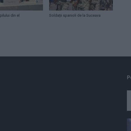
ilului din el
Soldații spanioli de la Suceava
P