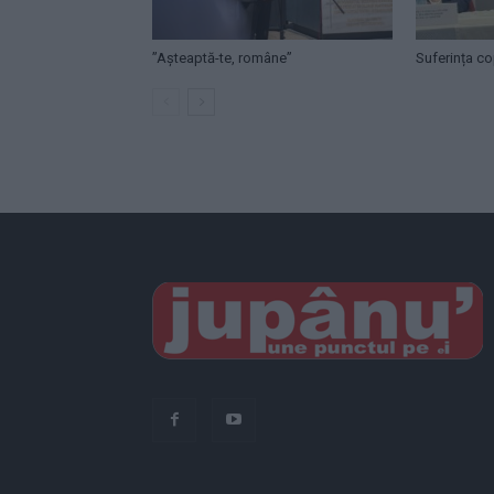
”Așteaptă-te, române”
Suferința cop