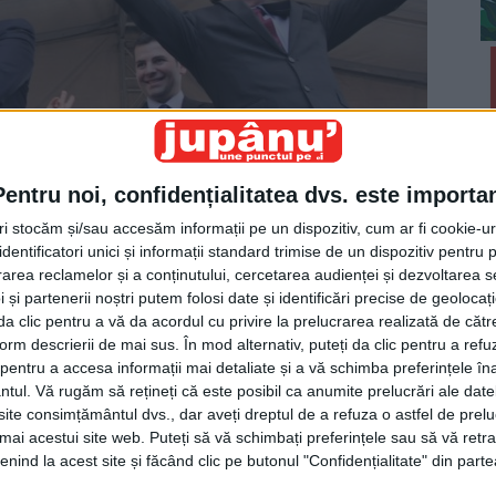
Pentru noi, confidențialitatea dvs. este importa
tri stocăm și/sau accesăm informații pe un dispozitiv, cum ar fi cookie-u
dentificatori unici și informații standard trimise de un dispozitiv pentru p
rea reclamelor și a conținutului, cercetarea audienței și dezvoltarea ser
 și partenerii noștri putem folosi date și identificări precise de geoloca
i da clic pentru a vă da acordul cu privire la prelucrarea realizată de cătr
dețean, Cătălin Nechifor, și co-președinții USL,
form descrierii de mai sus. În mod alternativ, puteți da clic pentru a refu
tăline, lasă-l, ca să vadă că nu poate zbura decît din
entru a accesa informații mai detaliate și a vă schimba preferințele în
ntul.
Vă rugăm să rețineți că este posibil ca anumite prelucrări ale date
te consimțământul dvs., dar aveți dreptul de a refuza o astfel de prelu
umai acestui site web. Puteți să vă schimbați preferințele sau să vă ret
nind la acest site și făcând clic pe butonul "Confidențialitate" din parte
ctor Ponta