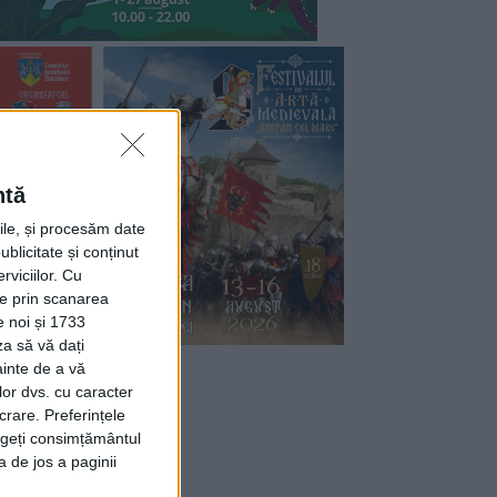
ntă
rile, și procesăm date
ublicitate și conținut
viciilor.
Cu
ție prin scanarea
e noi și 1733
za să vă dați
ainte de a vă
lor dvs. cu caracter
crare. Preferințele
rageți consimțământul
a de jos a paginii