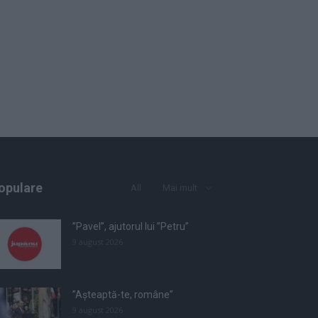
opulare
All
Mai mult
”Pavel”, ajutorul lui ”Petru”
9 august 2026
”Așteaptă-te, române”
9 august 2026