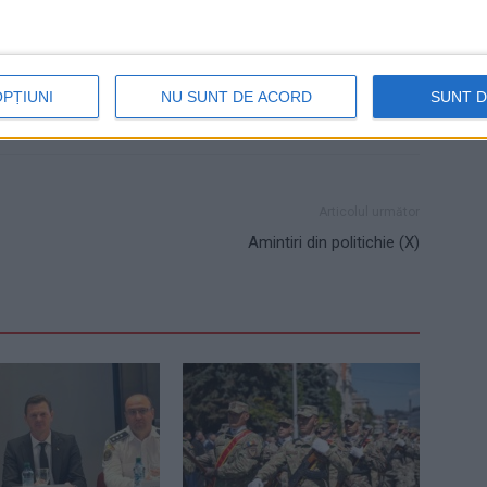
OPȚIUNI
NU SUNT DE ACORD
SUNT 
Articolul următor
Amintiri din politichie (X)