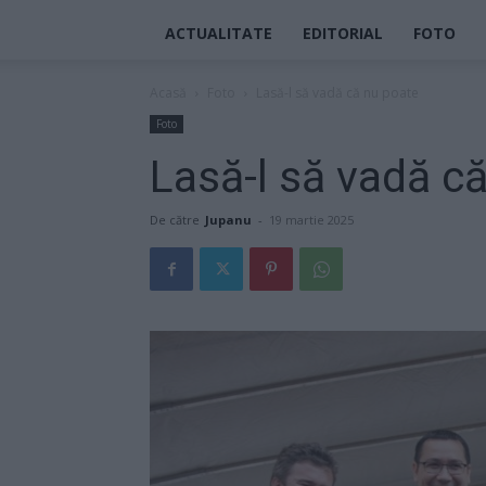
ACTUALITATE
EDITORIAL
FOTO
Acasă
Foto
Lasă-l să vadă că nu poate
Foto
Lasă-l să vadă c
De către
Jupanu
-
19 martie 2025