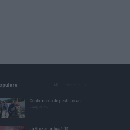
opulare
All
Mai mult
Confirmarea de peste un an
7 august 2026
La Brezoi… în lipsă (II)