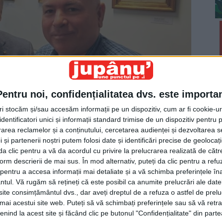
Pentru noi, confidențialitatea dvs. este importa
tri stocăm și/sau accesăm informații pe un dispozitiv, cum ar fi cookie-u
dentificatori unici și informații standard trimise de un dispozitiv pentru p
rea reclamelor și a conținutului, cercetarea audienței și dezvoltarea ser
 și partenerii noștri putem folosi date și identificări precise de geoloca
i da clic pentru a vă da acordul cu privire la prelucrarea realizată de cătr
e i-a adus împreună pe fostul vicepreședinte al
form descrierii de mai sus. În mod alternativ, puteți da clic pentru a refu
entru a accesa informații mai detaliate și a vă schimba preferințele în
ă și pe fostul prefect Iulian Cimpoeșu: ”Vă rugăm să
ntul.
Vă rugăm să rețineți că este posibil ca anumite prelucrări ale date
i sîntem la Muzeul de Istorie”.
te consimțământul dvs., dar aveți dreptul de a refuza o astfel de prelu
umai acestui site web. Puteți să vă schimbați preferințele sau să vă ret
nind la acest site și făcând clic pe butonul "Confidențialitate" din parte