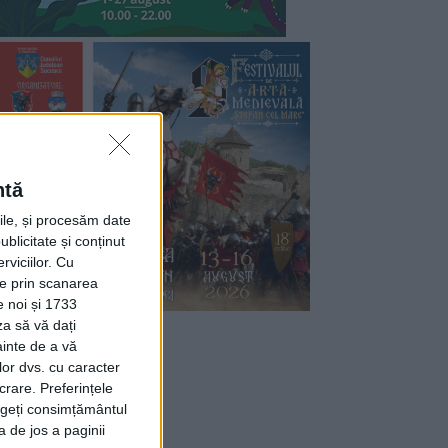
ntă
rile, și procesăm date
ublicitate și conținut
viciilor.
Cu
ție prin scanarea
e noi și 1733
za să vă dați
ainte de a vă
lor dvs. cu caracter
crare. Preferințele
rageți consimțământul
a de jos a paginii