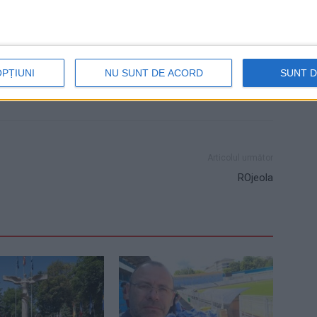
Istorie
Niculai Barbă
OPȚIUNI
NU SUNT DE ACORD
SUNT 
Articolul următor
ROjeola