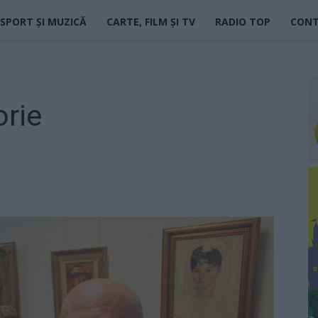
SPORT ȘI MUZICĂ
CARTE, FILM ȘI TV
RADIO TOP
CON
orie