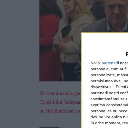
Noi și
parteneri
i noș
personale, cum ar fi i
personalizate, măsura
permisiunea dvs., noi
dispozitivului. Puteț
Un eveniment organizat la Muzeul de Istori
partenerii noștri con
consimțământul sau p
Consiliului Județean Suceava Niculai Barb
exprima consimțămâ
nu fiți răutăcioși: noi nu sîntem istorie, c
personal să nu necesi
dvs. se vor aplica n
în orice moment, reve