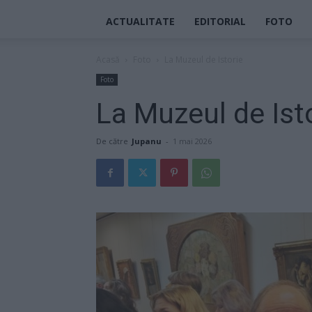
ACTUALITATE
EDITORIAL
FOTO
Acasă
Foto
La Muzeul de Istorie
Foto
La Muzeul de Ist
De către
Jupanu
-
1 mai 2026