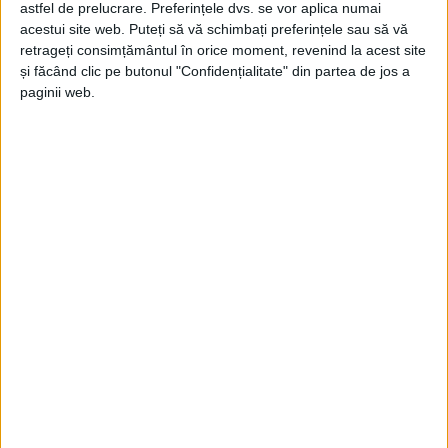
astfel de prelucrare. Preferințele dvs. se vor aplica numai
Jupanu
-
7 august 2026
acestui site web. Puteți să vă schimbați preferințele sau să vă
retrageți consimțământul în orice moment, revenind la acest site
și făcând clic pe butonul "Confidențialitate" din partea de jos a
paginii web.
DNA să vină să vă ia! Și DNA-ul a venit
Jupanu
-
6 august 2026