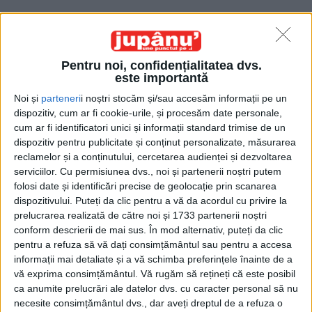
Pentru noi, confidențialitatea dvs.
este importantă
Noi și
parteneri
i noștri stocăm și/sau accesăm informații pe un
Acasă
Etichete
Muzeul de Istorie
dispozitiv, cum ar fi cookie-urile, și procesăm date personale,
Etichetă: Muzeul de Istorie
cum ar fi identificatori unici și informații standard trimise de un
dispozitiv pentru publicitate și conținut personalizate, măsurarea
reclamelor și a conținutului, cercetarea audienței și dezvoltarea
serviciilor.
Cu permisiunea dvs., noi și partenerii noștri putem
folosi date și identificări precise de geolocație prin scanarea
dispozitivului. Puteți da clic pentru a vă da acordul cu privire la
prelucrarea realizată de către noi și 1733 partenerii noștri
conform descrierii de mai sus. În mod alternativ, puteți da clic
pentru a refuza să vă dați consimțământul sau pentru a accesa
informații mai detaliate și a vă schimba preferințele înainte de a
vă exprima consimțământul.
Vă rugăm să rețineți că este posibil
ca anumite prelucrări ale datelor dvs. cu caracter personal să nu
Dacă totul ar fi clar ar fi plictiseală
necesite consimțământul dvs., dar aveți dreptul de a refuza o