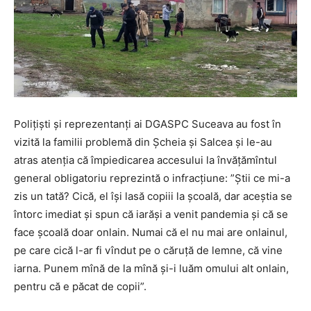
Polițiști și reprezentanți ai DGASPC Suceava au fost în
vizită la familii problemă din Șcheia și Salcea și le-au
atras atenția că împiedicarea accesului la învățămîntul
general obligatoriu reprezintă o infracțiune: ”Știi ce mi-a
zis un tată? Cică, el își lasă copiii la școală, dar aceștia se
întorc imediat și spun că iarăși a venit pandemia și că se
face școală doar onlain. Numai că el nu mai are onlainul,
pe care cică l-ar fi vîndut pe o căruță de lemne, că vine
iarna. Punem mînă de la mînă și-i luăm omului alt onlain,
pentru că e păcat de copii”.