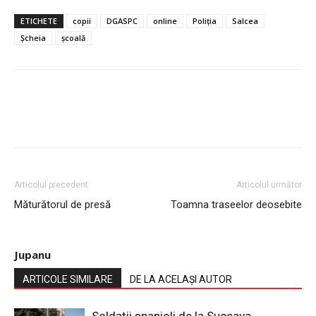
ETICHETE
copii
DGASPC
online
Poliția
Salcea
Șcheia
școală
Articolul precedent
Articolul următor
Măturătorul de presă
Toamna traseelor deosebite
Jupanu
ARTICOLE SIMILARE
DE LA ACELAȘI AUTOR
Soldații spanioli de la Suceava