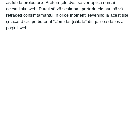
astfel de prelucrare. Preferințele dvs. se vor aplica numai
Jupanu
-
19 mai 2026
acestui site web. Puteți să vă schimbați preferințele sau să vă
retrageți consimțământul în orice moment, revenind la acest site
și făcând clic pe butonul "Confidențialitate" din partea de jos a
paginii web.
Dă colacul, ia colacul
Jupanu
-
2 ianuarie 2026