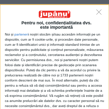
Pentru noi, confidențialitatea dvs.
este importantă
Noi și
parteneri
i noștri stocăm și/sau accesăm informații pe un
Acasă
Etichete
Șcheia
dispozitiv, cum ar fi cookie-urile, și procesăm date personale,
Etichetă: Șcheia
cum ar fi identificatori unici și informații standard trimise de un
dispozitiv pentru publicitate și conținut personalizate, măsurarea
reclamelor și a conținutului, cercetarea audienței și dezvoltarea
serviciilor.
Cu permisiunea dvs., noi și partenerii noștri putem
folosi date și identificări precise de geolocație prin scanarea
dispozitivului. Puteți da clic pentru a vă da acordul cu privire la
prelucrarea realizată de către noi și 1733 partenerii noștri
conform descrierii de mai sus. În mod alternativ, puteți da clic
pentru a refuza să vă dați consimțământul sau pentru a accesa
informații mai detaliate și a vă schimba preferințele înainte de a
vă exprima consimțământul.
Vă rugăm să rețineți că este posibil
ca anumite prelucrări ale datelor dvs. cu caracter personal să nu
Jupân de Pardon
necesite consimțământul dvs., dar aveți dreptul de a refuza o