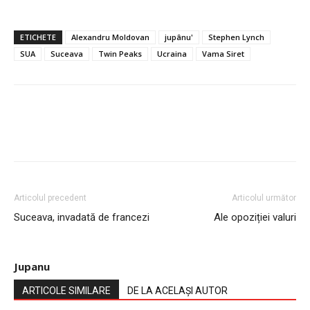
ETICHETE
Alexandru Moldovan
jupânu'
Stephen Lynch
SUA
Suceava
Twin Peaks
Ucraina
Vama Siret
Articolul precedent
Articolul următor
Suceava, invadată de francezi
Ale opoziției valuri
Jupanu
ARTICOLE SIMILARE
DE LA ACELAȘI AUTOR