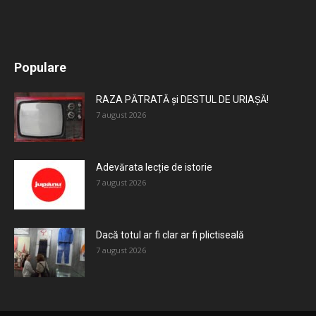
All
Recomandate
Tot timpul populare
Populare
Mai mult
RAZA PĂTRATĂ și DESTUL DE URIAȘĂ!
7 august 2026
Adevărata lecție de istorie
7 august 2026
Dacă totul ar fi clar ar fi plictiseală
7 august 2026