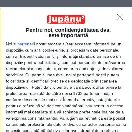
Pentru noi, confidențialitatea dvs.
este importantă
Acasă
Etichete
Tîrgul de Crăciun
Noi și
parteneri
i noștri stocăm și/sau accesăm informații pe un
dispozitiv, cum ar fi cookie-urile, și procesăm date personale,
Etichetă: Tîrgul de Crăciun
cum ar fi identificatori unici și informații standard trimise de un
dispozitiv pentru publicitate și conținut personalizate, măsurarea
reclamelor și a conținutului, cercetarea audienței și dezvoltarea
serviciilor.
Cu permisiunea dvs., noi și partenerii noștri putem
folosi date și identificări precise de geolocație prin scanarea
dispozitivului. Puteți da clic pentru a vă da acordul cu privire la
prelucrarea realizată de către noi și 1733 partenerii noștri
conform descrierii de mai sus. În mod alternativ, puteți da clic
pentru a refuza să vă dați consimțământul sau pentru a accesa
informații mai detaliate și a vă schimba preferințele înainte de a
vă exprima consimțământul.
Vă rugăm să rețineți că este posibil
ca anumite prelucrări ale datelor dvs. cu caracter personal să nu
Paradă văzută de la etajul 33
necesite consimțământul dvs., dar aveți dreptul de a refuza o