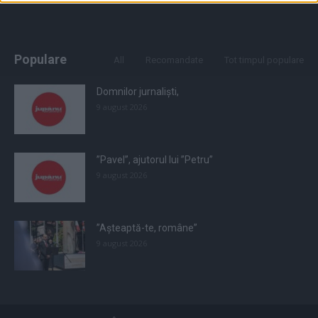
Populare
All
Recomandate
Tot timpul populare
Domnilor jurnaliști,
9 august 2026
”Pavel”, ajutorul lui ”Petru”
9 august 2026
”Așteaptă-te, române”
9 august 2026