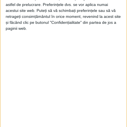
astfel de prelucrare. Preferințele dvs. se vor aplica numai
Jupanu
-
12 decembrie 2025
acestui site web. Puteți să vă schimbați preferințele sau să vă
retrageți consimțământul în orice moment, revenind la acest site
și făcând clic pe butonul "Confidențialitate" din partea de jos a
paginii web.
Înfumurații care conduc Suceava n-au nici o
treabă cu istoria orașului
Sorin Avram
-
3 decembrie 2025