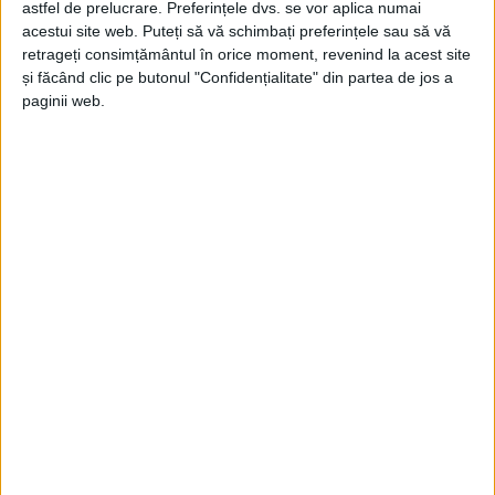
astfel de prelucrare. Preferințele dvs. se vor aplica numai
Jupanu
-
23 martie 2026
acestui site web. Puteți să vă schimbați preferințele sau să vă
retrageți consimțământul în orice moment, revenind la acest site
și făcând clic pe butonul "Confidențialitate" din partea de jos a
paginii web.
Doar atribuțiile, fără apucături
Jupanu
-
20 martie 2026