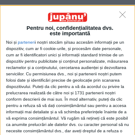
Pentru noi, confidențialitatea dvs.
este importantă
Noi și
parteneri
i noștri stocăm și/sau accesăm informații pe un
dispozitiv, cum ar fi cookie-urile, și procesăm date personale,
Etichetă: suspendare
cum ar fi identificatori unici și informații standard trimise de un
dispozitiv pentru publicitate și conținut personalizate, măsurarea
reclamelor și a conținutului, cercetarea audienței și dezvoltarea
serviciilor.
Cu permisiunea dvs., noi și partenerii noștri putem
folosi date și identificări precise de geolocație prin scanarea
dispozitivului. Puteți da clic pentru a vă da acordul cu privire la
prelucrarea realizată de către noi și 1731 partenerii noștri
conform descrierii de mai sus. În mod alternativ, puteți da clic
pentru a refuza să vă dați consimțământul sau pentru a accesa
informații mai detaliate și a vă schimba preferințele înainte de a
vă exprima consimțământul.
Vă rugăm să rețineți că este posibil
ca anumite prelucrări ale datelor dvs. cu caracter personal să nu
Furtul doctrinei de partid
necesite consimțământul dvs., dar aveți dreptul de a refuza o