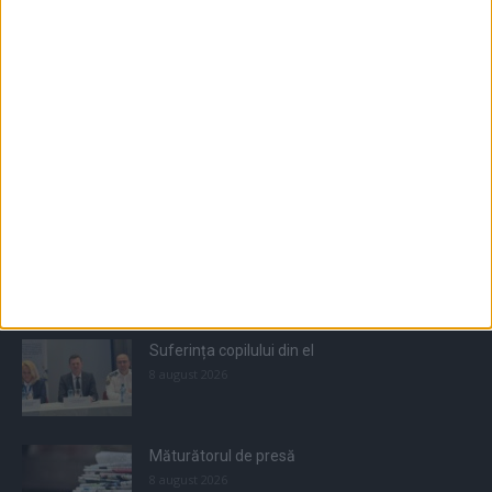
Populare
All
Recomandate
Tot timpul populare
Suferința copilului din el
8 august 2026
Măturătorul de presă
8 august 2026