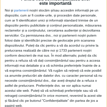
este importantă
Noi și
parteneri
i noștri stocăm și/sau accesăm informații pe un
dispozitiv, cum ar fi cookie-urile, și procesăm date personale,
cum ar fi identificatori unici și informații standard trimise de un
dispozitiv pentru publicitate și conținut personalizate, măsurarea
reclamelor și a conținutului, cercetarea audienței și dezvoltarea
serviciilor.
Cu permisiunea dvs., noi și partenerii noștri putem
Acasă
Etichete
Suceava Blues Festival Fani Adumitroaie
folosi date și identificări precise de geolocație prin scanarea
Etichetă: Suceava Blues Festival Fani
dispozitivului. Puteți da clic pentru a vă da acordul cu privire la
Adumitroaie
prelucrarea realizată de către noi și 1733 partenerii noștri
conform descrierii de mai sus. În mod alternativ, puteți da clic
pentru a refuza să vă dați consimțământul sau pentru a accesa
informații mai detaliate și a vă schimba preferințele înainte de a
vă exprima consimțământul.
Vă rugăm să rețineți că este posibil
ca anumite prelucrări ale datelor dvs. cu caracter personal să nu
necesite consimțământul dvs., dar aveți dreptul de a refuza o
astfel de prelucrare. Preferințele dvs. se vor aplica numai
acestui site web. Puteți să vă schimbați preferințele sau să vă
retrageți consimțământul în orice moment, revenind la acest site
și făcând clic pe butonul "Confidențialitate" din partea de jos a
paginii web.