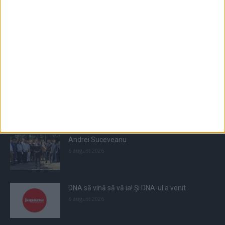
Populare
All
Recomandate
Tot timpul populare
Andrei Suceveanu
6 august 2026
DNA să vină să vă ia! Și DNA-ul a venit
6 august 2026