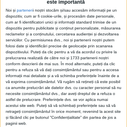
este importantă
Noi și
parteneri
i noștri stocăm și/sau accesăm informații pe un
dispozitiv, cum ar fi cookie-urile, și procesăm date personale,
cum ar fi identificatori unici și informații standard trimise de un
dispozitiv pentru publicitate și conținut personalizate, măsurarea
reclamelor și a conținutului, cercetarea audienței și dezvoltarea
serviciilor.
Cu permisiunea dvs., noi și partenerii noștri putem
Etichetă: stîlpi de iluminat
folosi date și identificări precise de geolocație prin scanarea
dispozitivului. Puteți da clic pentru a vă da acordul cu privire la
prelucrarea realizată de către noi și 1733 partenerii noștri
conform descrierii de mai sus. În mod alternativ, puteți da clic
pentru a refuza să vă dați consimțământul sau pentru a accesa
informații mai detaliate și a vă schimba preferințele înainte de a
vă exprima consimțământul.
Vă rugăm să rețineți că este posibil
ca anumite prelucrări ale datelor dvs. cu caracter personal să nu
necesite consimțământul dvs., dar aveți dreptul de a refuza o
astfel de prelucrare. Preferințele dvs. se vor aplica numai
acestui site web. Puteți să vă schimbați preferințele sau să vă
retrageți consimțământul în orice moment, revenind la acest site
și făcând clic pe butonul "Confidențialitate" din partea de jos a
Mere și stîlpi
paginii web.