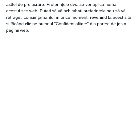
Jupanu
-
27 iulie 2021
astfel de prelucrare. Preferințele dvs. se vor aplica numai
acestui site web. Puteți să vă schimbați preferințele sau să vă
retrageți consimțământul în orice moment, revenind la acest site
și făcând clic pe butonul "Confidențialitate" din partea de jos a
paginii web.
JUPÂNU’ – anul XX, nr. 28 (1009)
27.07.2021-02.08.2021
Jupanu
-
27 iulie 2021