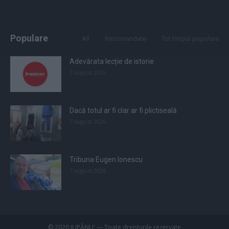
Populare
All
Recomandate
Tot timpul populare
Adevărata lecție de istorie
7 august 2026
Dacă totul ar fi clar ar fi plictiseală
7 august 2026
Tribuna Eugen Ionescu
7 august 2026
© 2020 JUPÂNU' — Toate drepturile rezervate