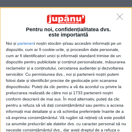
Pentru noi, confidențialitatea dvs.
este importantă
Noi și
parteneri
i noștri stocăm și/sau accesăm informații pe un
Etichetă: spital
dispozitiv, cum ar fi cookie-urile, și procesăm date personale,
cum ar fi identificatori unici și informații standard trimise de un
dispozitiv pentru publicitate și conținut personalizate, măsurarea
reclamelor și a conținutului, cercetarea audienței și dezvoltarea
serviciilor.
Cu permisiunea dvs., noi și partenerii noștri putem
folosi date și identificări precise de geolocație prin scanarea
dispozitivului. Puteți da clic pentru a vă da acordul cu privire la
prelucrarea realizată de către noi și 1733 partenerii noștri
conform descrierii de mai sus. În mod alternativ, puteți da clic
pentru a refuza să vă dați consimțământul sau pentru a accesa
informații mai detaliate și a vă schimba preferințele înainte de a
vă exprima consimțământul.
Vă rugăm să rețineți că este posibil
ca anumite prelucrări ale datelor dvs. cu caracter personal să nu
Jupân de Pardon
necesite consimțământul dvs., dar aveți dreptul de a refuza o