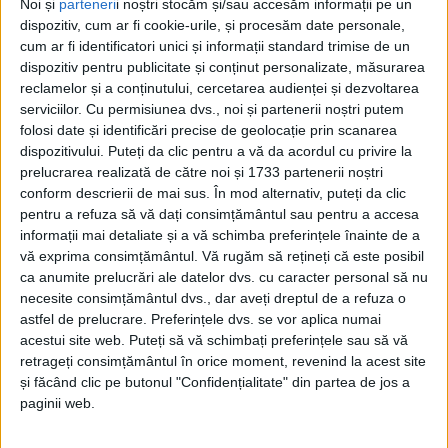
Noi și
parteneri
i noștri stocăm și/sau accesăm informații pe un
dispozitiv, cum ar fi cookie-urile, și procesăm date personale,
cum ar fi identificatori unici și informații standard trimise de un
dispozitiv pentru publicitate și conținut personalizate, măsurarea
reclamelor și a conținutului, cercetarea audienței și dezvoltarea
serviciilor.
Cu permisiunea dvs., noi și partenerii noștri putem
folosi date și identificări precise de geolocație prin scanarea
dispozitivului. Puteți da clic pentru a vă da acordul cu privire la
Etichetă: Sorana Cârstea
prelucrarea realizată de către noi și 1733 partenerii noștri
conform descrierii de mai sus. În mod alternativ, puteți da clic
Altă nefăcută, pur românească
pentru a refuza să vă dați consimțământul sau pentru a accesa
informații mai detaliate și a vă schimba preferințele înainte de a
Doru Popovici
-
18 februarie 2021
vă exprima consimțământul.
Vă rugăm să rețineți că este posibil
ca anumite prelucrări ale datelor dvs. cu caracter personal să nu
necesite consimțământul dvs., dar aveți dreptul de a refuza o
astfel de prelucrare. Preferințele dvs. se vor aplica numai
acestui site web. Puteți să vă schimbați preferințele sau să vă
retrageți consimțământul în orice moment, revenind la acest site
și făcând clic pe butonul "Confidențialitate" din partea de jos a
paginii web.