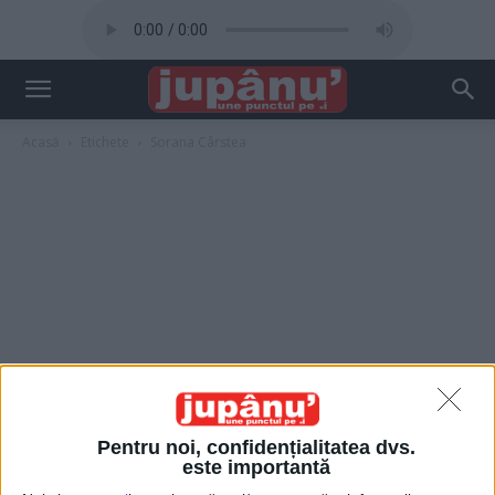
Acasă
Etichete
Sorana Cârstea
Pentru noi, confidențialitatea dvs.
este importantă