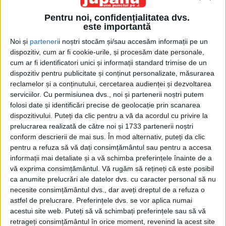
Pentru noi, confidențialitatea dvs.
este importantă
Noi și
parteneri
i noștri stocăm și/sau accesăm informații pe un
dispozitiv, cum ar fi cookie-urile, și procesăm date personale,
cum ar fi identificatori unici și informații standard trimise de un
dispozitiv pentru publicitate și conținut personalizate, măsurarea
Acasă
Etichete
Sir Richard Starkey
reclamelor și a conținutului, cercetarea audienței și dezvoltarea
Etichetă: Sir Richard Starkey
serviciilor.
Cu permisiunea dvs., noi și partenerii noștri putem
folosi date și identificări precise de geolocație prin scanarea
dispozitivului. Puteți da clic pentru a vă da acordul cu privire la
prelucrarea realizată de către noi și 1733 partenerii noștri
conform descrierii de mai sus. În mod alternativ, puteți da clic
pentru a refuza să vă dați consimțământul sau pentru a accesa
informații mai detaliate și a vă schimba preferințele înainte de a
vă exprima consimțământul.
Vă rugăm să rețineți că este posibil
ca anumite prelucrări ale datelor dvs. cu caracter personal să nu
necesite consimțământul dvs., dar aveți dreptul de a refuza o
astfel de prelucrare. Preferințele dvs. se vor aplica numai
acestui site web. Puteți să vă schimbați preferințele sau să vă
La mulți ani, Ringo!
retrageți consimțământul în orice moment, revenind la acest site