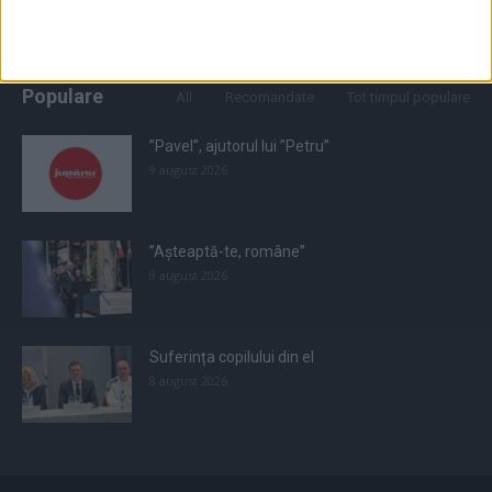
Populare
All
Recomandate
Tot timpul populare
”Pavel”, ajutorul lui ”Petru”
9 august 2026
”Așteaptă-te, române”
9 august 2026
Suferința copilului din el
8 august 2026