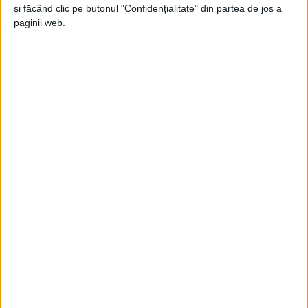
și făcând clic pe butonul "Confidențialitate" din partea de jos a
Doru Popovici
-
10 iulie 2026
paginii web.
Peace&Love, Ringo!
Doru Popovici
-
7 iulie 2021