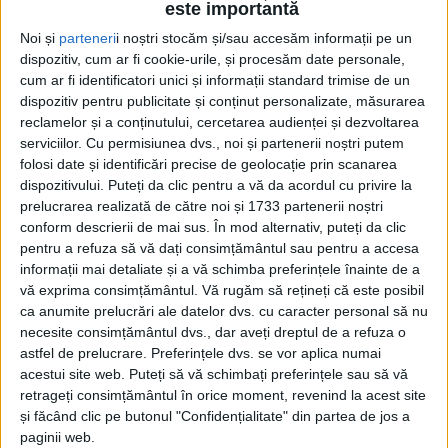
este importantă
Noi și
parteneri
i noștri stocăm și/sau accesăm informații pe un
dispozitiv, cum ar fi cookie-urile, și procesăm date personale,
cum ar fi identificatori unici și informații standard trimise de un
dispozitiv pentru publicitate și conținut personalizate, măsurarea
reclamelor și a conținutului, cercetarea audienței și dezvoltarea
serviciilor.
Cu permisiunea dvs., noi și partenerii noștri putem
Acasă
Etichete
Sfînta Vineri
folosi date și identificări precise de geolocație prin scanarea
Etichetă: Sfînta Vineri
dispozitivului. Puteți da clic pentru a vă da acordul cu privire la
prelucrarea realizată de către noi și 1733 partenerii noștri
conform descrierii de mai sus. În mod alternativ, puteți da clic
pentru a refuza să vă dați consimțământul sau pentru a accesa
informații mai detaliate și a vă schimba preferințele înainte de a
vă exprima consimțământul.
Vă rugăm să rețineți că este posibil
ca anumite prelucrări ale datelor dvs. cu caracter personal să nu
necesite consimțământul dvs., dar aveți dreptul de a refuza o
astfel de prelucrare. Preferințele dvs. se vor aplica numai
acestui site web. Puteți să vă schimbați preferințele sau să vă
retrageți consimțământul în orice moment, revenind la acest site
și făcând clic pe butonul "Confidențialitate" din partea de jos a
Jupân de Salon
paginii web.