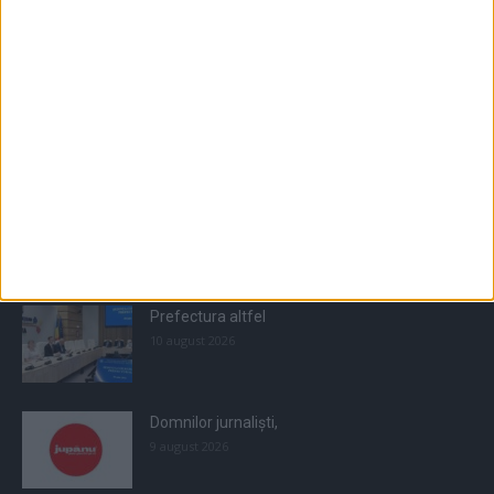
Populare
All
Recomandate
Tot timpul populare
Prefectura altfel
10 august 2026
Domnilor jurnaliști,
9 august 2026