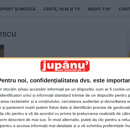
SPORT ȘI MUZICĂ
CARTE, FILM ȘI TV
RADIO TOP
CON
aescu
Pentru noi, confidențialitatea dvs. este importa
tri stocăm și/sau accesăm informații pe un dispozitiv, cum ar fi cookie-u
dentificatori unici și informații standard trimise de un dispozitiv pentru p
rea reclamelor și a conținutului, cercetarea audienței și dezvoltarea ser
 și partenerii noștri putem folosi date și identificări precise de geoloca
i da clic pentru a vă da acordul cu privire la prelucrarea realizată de cătr
form descrierii de mai sus. În mod alternativ, puteți da clic pentru a refu
entru a accesa informații mai detaliate și a vă schimba preferințele în