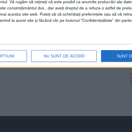
ntul.
Vă rugăm să rețineți că este posibil ca anumite prelucrări ale date
te consimțământul dvs., dar aveți dreptul de a refuza o astfel de prelu
umai acestui site web. Puteți să vă schimbați preferințele sau să vă ret
nind la acest site și făcând clic pe butonul "Confidențialitate" din parte
OPȚIUNI
NU SUNT DE ACORD
SUNT 