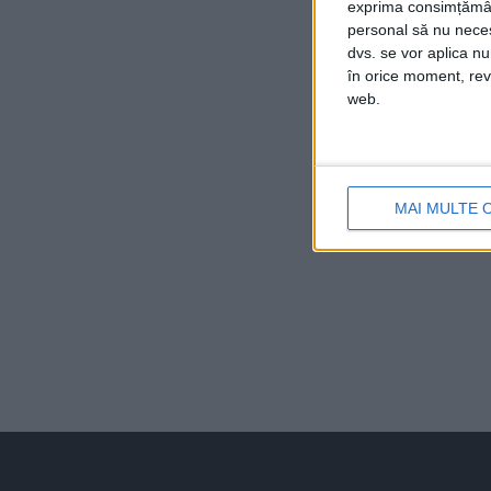
exprima consimțămâ
personal să nu necesi
dvs. se vor aplica n
în orice moment, reve
web.
MAI MULTE 