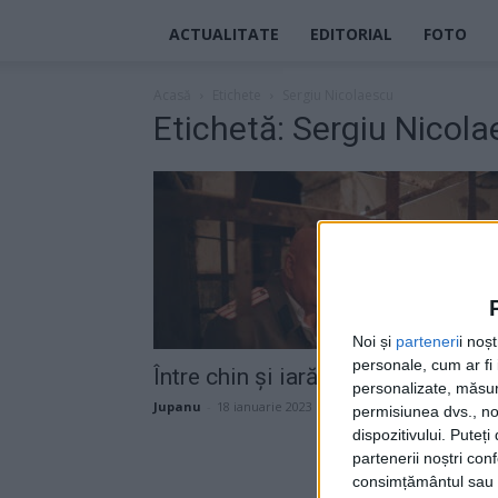
ACTUALITATE
EDITORIAL
FOTO
Acasă
Etichete
Sergiu Nicolaescu
Etichetă: Sergiu Nicol
Noi și
parteneri
i noș
personale, cum ar fi i
Între chin și iarăși chin
personalizate, măsura
Jupanu
-
18 ianuarie 2023
permisiunea dvs., noi
dispozitivului. Puteț
partenerii noștri con
consimțământul sau p