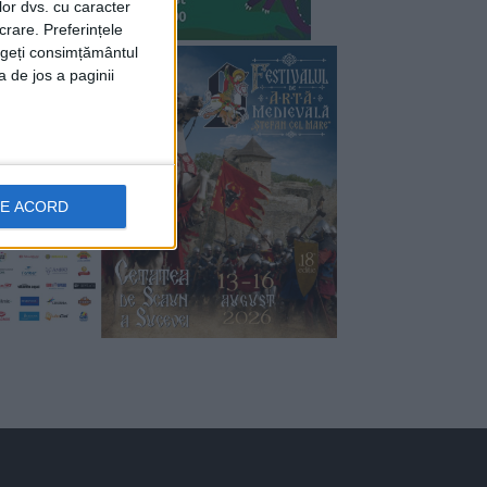
lor dvs. cu caracter
crare. Preferințele
rageți consimțământul
a de jos a paginii
DE ACORD