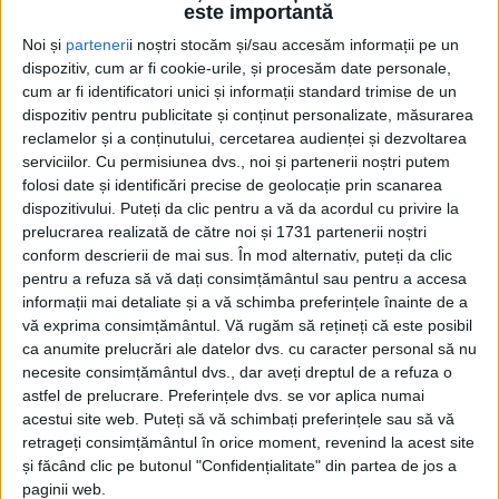
este importantă
Noi și
parteneri
i noștri stocăm și/sau accesăm informații pe un
dispozitiv, cum ar fi cookie-urile, și procesăm date personale,
cum ar fi identificatori unici și informații standard trimise de un
dispozitiv pentru publicitate și conținut personalizate, măsurarea
reclamelor și a conținutului, cercetarea audienței și dezvoltarea
serviciilor.
Cu permisiunea dvs., noi și partenerii noștri putem
Etichetă: salvator
folosi date și identificări precise de geolocație prin scanarea
dispozitivului. Puteți da clic pentru a vă da acordul cu privire la
prelucrarea realizată de către noi și 1731 partenerii noștri
conform descrierii de mai sus. În mod alternativ, puteți da clic
pentru a refuza să vă dați consimțământul sau pentru a accesa
informații mai detaliate și a vă schimba preferințele înainte de a
vă exprima consimțământul.
Vă rugăm să rețineți că este posibil
ca anumite prelucrări ale datelor dvs. cu caracter personal să nu
necesite consimțământul dvs., dar aveți dreptul de a refuza o
astfel de prelucrare. Preferințele dvs. se vor aplica numai
acestui site web. Puteți să vă schimbați preferințele sau să vă
retrageți consimțământul în orice moment, revenind la acest site
și făcând clic pe butonul "Confidențialitate" din partea de jos a
Traian Popovici, mai mare salvator decît
paginii web.