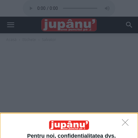
Acasă
Etichete
Salvator
Pentru noi, confidențialitatea dvs.