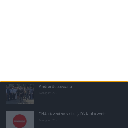
Populare
All
Recomandate
Tot timpul populare
Andrei Suceveanu
6 august 2026
DNA să vină să vă ia! Și DNA-ul a venit
6 august 2026