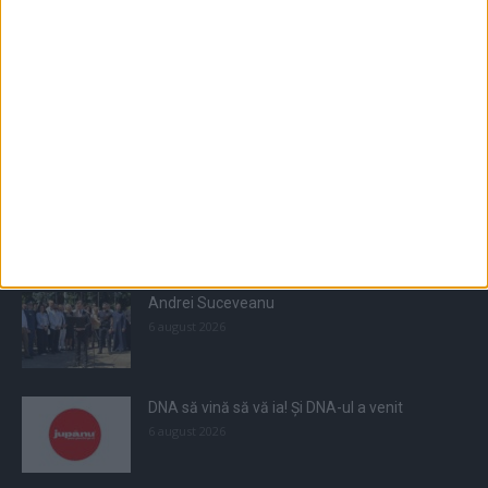
Populare
All
Recomandate
Tot timpul populare
Andrei Suceveanu
6 august 2026
DNA să vină să vă ia! Și DNA-ul a venit
6 august 2026