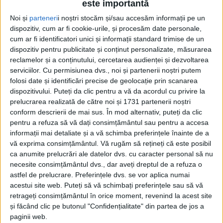
este importantă
Noi și
parteneri
i noștri stocăm și/sau accesăm informații pe un
dispozitiv, cum ar fi cookie-urile, și procesăm date personale,
cum ar fi identificatori unici și informații standard trimise de un
dispozitiv pentru publicitate și conținut personalizate, măsurarea
reclamelor și a conținutului, cercetarea audienței și dezvoltarea
serviciilor.
Cu permisiunea dvs., noi și partenerii noștri putem
Etichetă: Portul Constanța
folosi date și identificări precise de geolocație prin scanarea
dispozitivului. Puteți da clic pentru a vă da acordul cu privire la
prelucrarea realizată de către noi și 1731 partenerii noștri
conform descrierii de mai sus. În mod alternativ, puteți da clic
pentru a refuza să vă dați consimțământul sau pentru a accesa
informații mai detaliate și a vă schimba preferințele înainte de a
vă exprima consimțământul.
Vă rugăm să rețineți că este posibil
ca anumite prelucrări ale datelor dvs. cu caracter personal să nu
necesite consimțământul dvs., dar aveți dreptul de a refuza o
astfel de prelucrare. Preferințele dvs. se vor aplica numai
acestui site web. Puteți să vă schimbați preferințele sau să vă
retrageți consimțământul în orice moment, revenind la acest site
și făcând clic pe butonul "Confidențialitate" din partea de jos a
Nu și portul popular
paginii web.