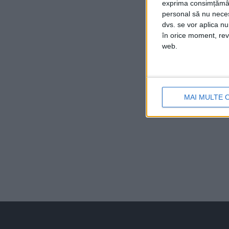
exprima consimțămâ
personal să nu necesi
dvs. se vor aplica n
în orice moment, reve
web.
MAI MULTE 