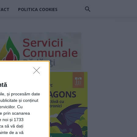
TACT
POLITICA COOKIES
ntă
rile, și procesăm date
ublicitate și conținut
viciilor.
Cu
ție prin scanarea
e noi și 1733
za să vă dați
ainte de a vă