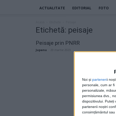
ACTUALITATE
EDITORIAL
FOTO
Acasă
Etichete
Peisaje
Etichetă: peisaje
Peisaje prin PNRR
Jupanu
-
20 martie 2023
Noi și
parteneri
i noș
personale, cum ar fi i
personalizate, măsura
permisiunea dvs., noi
dispozitivului. Puteț
partenerii noștri con
consimțământul sau p