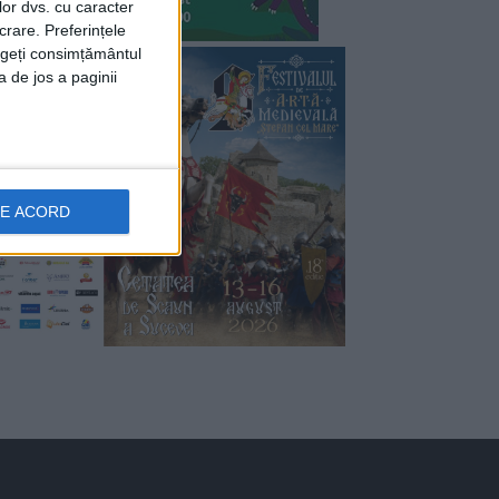
lor dvs. cu caracter
crare. Preferințele
rageți consimțământul
a de jos a paginii
DE ACORD