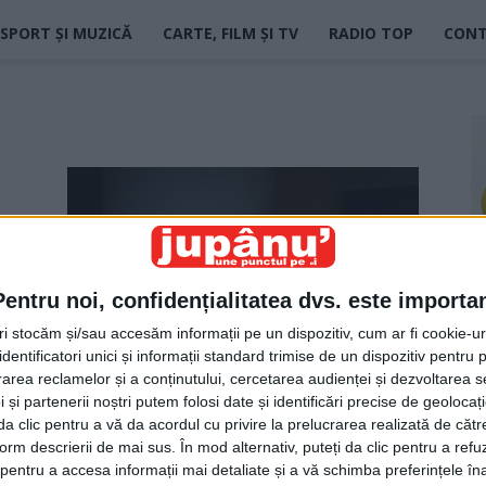
SPORT ȘI MUZICĂ
CARTE, FILM ȘI TV
RADIO TOP
CON
Pentru noi, confidențialitatea dvs. este importa
tri stocăm și/sau accesăm informații pe un dispozitiv, cum ar fi cookie-u
dentificatori unici și informații standard trimise de un dispozitiv pentru p
Suceava mai trebuie să pună ceva
rea reclamelor și a conținutului, cercetarea audienței și dezvoltarea ser
lîngă peisaje și mănăstiri
 și partenerii noștri putem folosi date și identificări precise de geoloca
i da clic pentru a vă da acordul cu privire la prelucrarea realizată de cătr
Sorin Avram
-
12 ianuarie 2022
form descrierii de mai sus. În mod alternativ, puteți da clic pentru a refu
entru a accesa informații mai detaliate și a vă schimba preferințele în