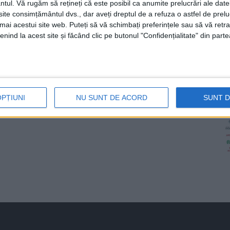
ntul.
Vă rugăm să rețineți că este posibil ca anumite prelucrări ale date
te consimțământul dvs., dar aveți dreptul de a refuza o astfel de prelu
umai acestui site web. Puteți să vă schimbați preferințele sau să vă ret
nind la acest site și făcând clic pe butonul "Confidențialitate" din parte
OPȚIUNI
NU SUNT DE ACORD
SUNT 