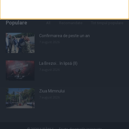
Populare
All
Recomandate
Tot timpul populare
Confirmarea de peste un an
7 august 2026
La Brezoi… în lipsă (II)
7 august 2026
Ziua Mimnului
7 august 2026