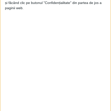
Jupanu
-
13 mai 2023
și făcând clic pe butonul "Confidențialitate" din partea de jos a
paginii web.
Vă place solicitarea?
Jupanu
-
2 iunie 2022