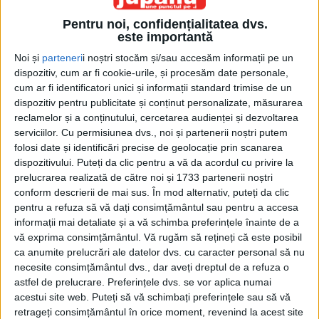
Pentru noi, confidențialitatea dvs.
este importantă
Noi și
parteneri
i noștri stocăm și/sau accesăm informații pe un
dispozitiv, cum ar fi cookie-urile, și procesăm date personale,
cum ar fi identificatori unici și informații standard trimise de un
dispozitiv pentru publicitate și conținut personalizate, măsurarea
Etichetă: panouri fotovoltaice
reclamelor și a conținutului, cercetarea audienței și dezvoltarea
serviciilor.
Cu permisiunea dvs., noi și partenerii noștri putem
folosi date și identificări precise de geolocație prin scanarea
dispozitivului. Puteți da clic pentru a vă da acordul cu privire la
prelucrarea realizată de către noi și 1733 partenerii noștri
conform descrierii de mai sus. În mod alternativ, puteți da clic
pentru a refuza să vă dați consimțământul sau pentru a accesa
informații mai detaliate și a vă schimba preferințele înainte de a
vă exprima consimțământul.
Vă rugăm să rețineți că este posibil
ca anumite prelucrări ale datelor dvs. cu caracter personal să nu
necesite consimțământul dvs., dar aveți dreptul de a refuza o
astfel de prelucrare. Preferințele dvs. se vor aplica numai
acestui site web. Puteți să vă schimbați preferințele sau să vă
Lăsați ”să se ajungă” soarele la toată lumea
retrageți consimțământul în orice moment, revenind la acest site