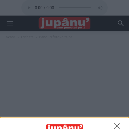
Acasă
Etichete
Panouri fotovoltaice