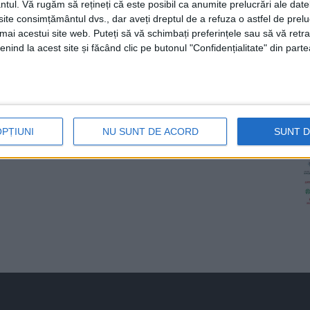
ntul.
Vă rugăm să rețineți că este posibil ca anumite prelucrări ale date
te consimțământul dvs., dar aveți dreptul de a refuza o astfel de prelu
umai acestui site web. Puteți să vă schimbați preferințele sau să vă ret
nind la acest site și făcând clic pe butonul "Confidențialitate" din parte
OPȚIUNI
NU SUNT DE ACORD
SUNT 