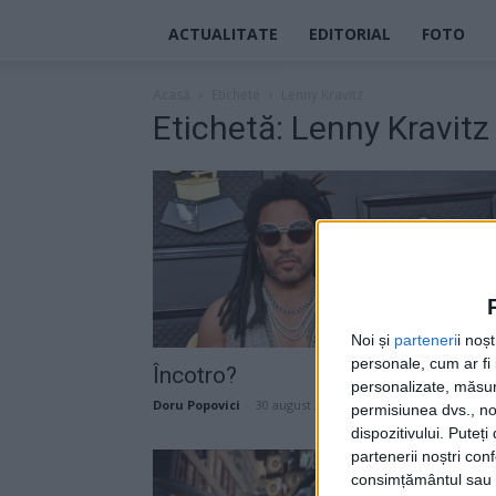
ACTUALITATE
EDITORIAL
FOTO
Acasă
Etichete
Lenny Kravitz
Etichetă: Lenny Kravitz
Noi și
parteneri
i noș
personale, cum ar fi i
Încotro?
personalizate, măsura
Doru Popovici
-
30 august 2024
permisiunea dvs., noi
dispozitivului. Puteț
partenerii noștri con
consimțământul sau p