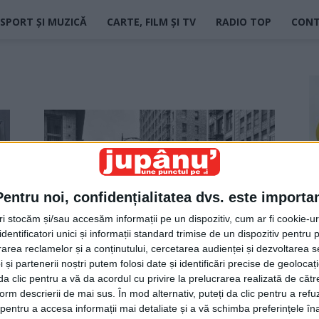
SPORT ȘI MUZICĂ
CARTE, FILM ȘI TV
RADIO TOP
CON
Pentru noi, confidențialitatea dvs. este importa
tri stocăm și/sau accesăm informații pe un dispozitiv, cum ar fi cookie-u
dentificatori unici și informații standard trimise de un dispozitiv pentru p
Forever Bon Jovi
rea reclamelor și a conținutului, cercetarea audienței și dezvoltarea ser
Jupanu
-
20 iunie 2024
 și partenerii noștri putem folosi date și identificări precise de geoloca
i da clic pentru a vă da acordul cu privire la prelucrarea realizată de cătr
form descrierii de mai sus. În mod alternativ, puteți da clic pentru a refu
entru a accesa informații mai detaliate și a vă schimba preferințele în