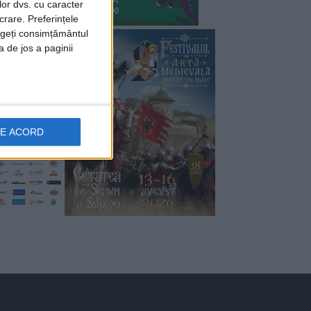
lor dvs. cu caracter
crare. Preferințele
rageți consimțământul
a de jos a paginii
DE ACORD