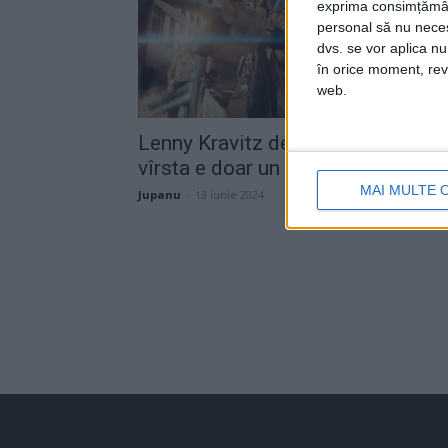
exprima consimțămâ
personal să nu necesi
dvs. se vor aplica n
în orice moment, reve
web.
Lenny Kravitz demonstrează că
vîrsta e doar un număr
MAI MULTE 
Jupanu
-
13 iunie 2024