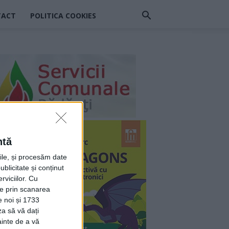
TACT
POLITICA COOKIES
ntă
rile, și procesăm date
ublicitate și conținut
viciilor.
Cu
ție prin scanarea
e noi și 1733
za să vă dați
ainte de a vă