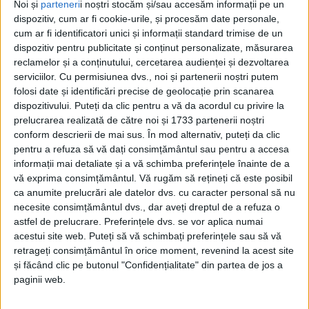
Noi și
parteneri
i noștri stocăm și/sau accesăm informații pe un
dispozitiv, cum ar fi cookie-urile, și procesăm date personale,
cum ar fi identificatori unici și informații standard trimise de un
dispozitiv pentru publicitate și conținut personalizate, măsurarea
reclamelor și a conținutului, cercetarea audienței și dezvoltarea
serviciilor.
Cu permisiunea dvs., noi și partenerii noștri putem
folosi date și identificări precise de geolocație prin scanarea
Acasă
Etichete
Grup infracțional
dispozitivului. Puteți da clic pentru a vă da acordul cu privire la
Etichetă: grup infracțional
prelucrarea realizată de către noi și 1733 partenerii noștri
conform descrierii de mai sus. În mod alternativ, puteți da clic
pentru a refuza să vă dați consimțământul sau pentru a accesa
Grupul infracțional internațional
informații mai detaliate și a vă schimba preferințele înainte de a
Doru Popovici
-
28 septembrie 2023
vă exprima consimțământul.
Vă rugăm să rețineți că este posibil
ca anumite prelucrări ale datelor dvs. cu caracter personal să nu
necesite consimțământul dvs., dar aveți dreptul de a refuza o
astfel de prelucrare. Preferințele dvs. se vor aplica numai
acestui site web. Puteți să vă schimbați preferințele sau să vă
retrageți consimțământul în orice moment, revenind la acest site
și făcând clic pe butonul "Confidențialitate" din partea de jos a
paginii web.