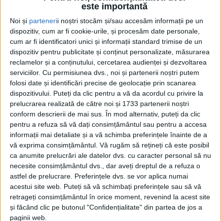
este importantă
Noi și
parteneri
i noștri stocăm și/sau accesăm informații pe un
dispozitiv, cum ar fi cookie-urile, și procesăm date personale,
cum ar fi identificatori unici și informații standard trimise de un
dispozitiv pentru publicitate și conținut personalizate, măsurarea
reclamelor și a conținutului, cercetarea audienței și dezvoltarea
serviciilor.
Cu permisiunea dvs., noi și partenerii noștri putem
Acasă
Etichete
Demonstrații
folosi date și identificări precise de geolocație prin scanarea
Etichetă: demonstrații
dispozitivului. Puteți da clic pentru a vă da acordul cu privire la
prelucrarea realizată de către noi și 1733 partenerii noștri
conform descrierii de mai sus. În mod alternativ, puteți da clic
pentru a refuza să vă dați consimțământul sau pentru a accesa
informații mai detaliate și a vă schimba preferințele înainte de a
vă exprima consimțământul.
Vă rugăm să rețineți că este posibil
ca anumite prelucrări ale datelor dvs. cu caracter personal să nu
necesite consimțământul dvs., dar aveți dreptul de a refuza o
astfel de prelucrare. Preferințele dvs. se vor aplica numai
acestui site web. Puteți să vă schimbați preferințele sau să vă
retrageți consimțământul în orice moment, revenind la acest site
și făcând clic pe butonul "Confidențialitate" din partea de jos a
Depunerea jurămîntului de către noii aleși,
paginii web.