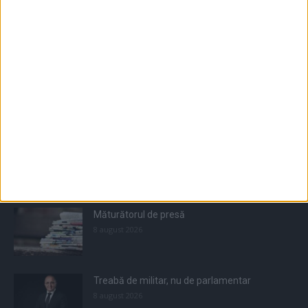
Populare
All
Recomandate
Tot timpul populare
Măturătorul de presă
8 august 2026
Treabă de militar, nu de parlamentar
8 august 2026