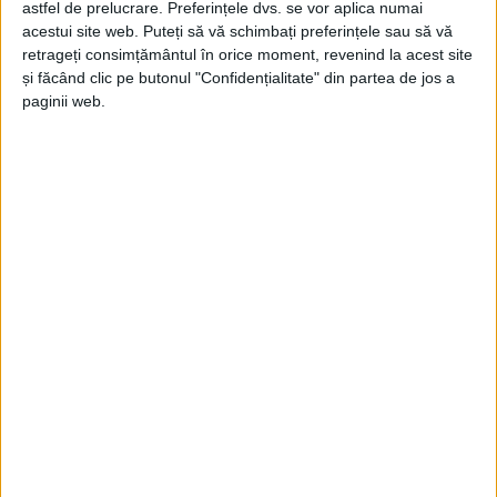
astfel de prelucrare. Preferințele dvs. se vor aplica numai
Doru Popovici
-
15 august 2024
acestui site web. Puteți să vă schimbați preferințele sau să vă
retrageți consimțământul în orice moment, revenind la acest site
și făcând clic pe butonul "Confidențialitate" din partea de jos a
paginii web.
Totuși, tot Gheorghe Flutur
Sorin Avram
-
5 iunie 2024