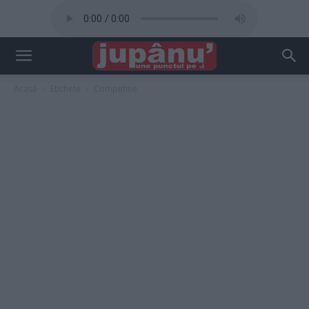
Acasă
Etichete
Competiție