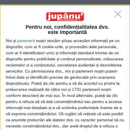
Pentru noi, confidențialitatea dvs.
este importantă
Noi și
parteneri
i noștri stocăm și/sau accesăm informații pe un
dispozitiv, cum ar fi cookie-urile, și procesăm date personale,
Etichetă: competiție
cum ar fi identificatori unici și informații standard trimise de un
dispozitiv pentru publicitate și conținut personalizate, măsurarea
reclamelor și a conținutului, cercetarea audienței și dezvoltarea
serviciilor.
Cu permisiunea dvs., noi și partenerii noștri putem
folosi date și identificări precise de geolocație prin scanarea
dispozitivului. Puteți da clic pentru a vă da acordul cu privire la
prelucrarea realizată de către noi și 1731 partenerii noștri
conform descrierii de mai sus. În mod alternativ, puteți da clic
pentru a refuza să vă dați consimțământul sau pentru a accesa
informații mai detaliate și a vă schimba preferințele înainte de a
vă exprima consimțământul.
Vă rugăm să rețineți că este posibil
ca anumite prelucrări ale datelor dvs. cu caracter personal să nu
Ziua rușinii depline
necesite consimțământul dvs., dar aveți dreptul de a refuza o