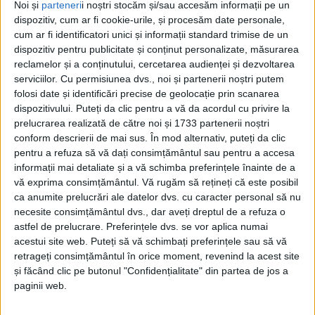
Noi și
parteneri
i noștri stocăm și/sau accesăm informații pe un
dispozitiv, cum ar fi cookie-urile, și procesăm date personale,
cum ar fi identificatori unici și informații standard trimise de un
dispozitiv pentru publicitate și conținut personalizate, măsurarea
reclamelor și a conținutului, cercetarea audienței și dezvoltarea
serviciilor.
Cu permisiunea dvs., noi și partenerii noștri putem
folosi date și identificări precise de geolocație prin scanarea
Acasă
Arhiva
dispozitivului. Puteți da clic pentru a vă da acordul cu privire la
prelucrarea realizată de către noi și 1733 partenerii noștri
ARHIVA
conform descrierii de mai sus. În mod alternativ, puteți da clic
pentru a refuza să vă dați consimțământul sau pentru a accesa
informații mai detaliate și a vă schimba preferințele înainte de a
Niciun articol afișat
vă exprima consimțământul.
Vă rugăm să rețineți că este posibil
ca anumite prelucrări ale datelor dvs. cu caracter personal să nu
necesite consimțământul dvs., dar aveți dreptul de a refuza o
astfel de prelucrare. Preferințele dvs. se vor aplica numai
acestui site web. Puteți să vă schimbați preferințele sau să vă
retrageți consimțământul în orice moment, revenind la acest site
și făcând clic pe butonul "Confidențialitate" din partea de jos a
paginii web.