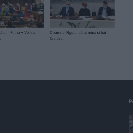
ăstirii Putna – Velnic
Doamna Olguța, sărut mîna și hai
c
Craiova!
P