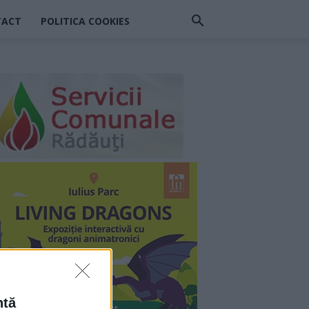
TACT
POLITICA COOKIES
ntă