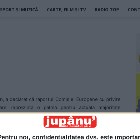
SPORT ȘI MUZICĂ
CARTE, FILM ȘI TV
RADIO TOP
CON
, a declarat că raportul Comisiei Europene cu privire
are reprezintă o palmă pentru actuala majoritate
 va lăsa şi va da posibilitatea Comisiei Europene să-i
. Asta, pentru că social-liberalii vor să le demonstreze
Pentru noi, confidențialitatea dvs. este importa