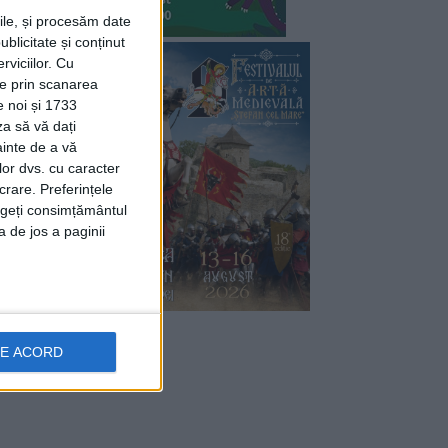
rile, și procesăm date
ublicitate și conținut
viciilor.
Cu
ție prin scanarea
e noi și 1733
za să vă dați
ainte de a vă
lor dvs. cu caracter
crare. Preferințele
rageți consimțământul
a de jos a paginii
DE ACORD