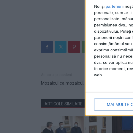
Noi și
parteneri
i noș
personale, cum ar fi i
personalizate, măsura
permisiunea dvs., noi
dispozitivului. Puteț
partenerii noștri con
consimțământul sau p
exprima consimțămâ
personal să nu necesi
dvs. se vor aplica n
în orice moment, reve
web.
Articolul precedent
Mozaicul ca mozaicul, dar fabrica?
ARTICOLE SIMILARE
DE LA ACELAȘI AUTOR
MAI MULTE 