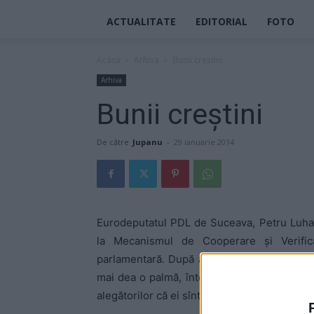
ACTUALITATE
EDITORIAL
FOTO
Acasă
Arhiva
Bunii creştini
Arhiva
Bunii creştini
De către
Jupanu
-
29 ianuarie 2014
Eurodeputatul PDL de Suceava, Petru Luhan
la Mecanismul de Cooperare şi Verific
parlamentară. După acest raport, USL nu se
mai dea o palmă, întorcînd şi celălalt obraz
alegătorilor că ei sînt nişte buni creştini.