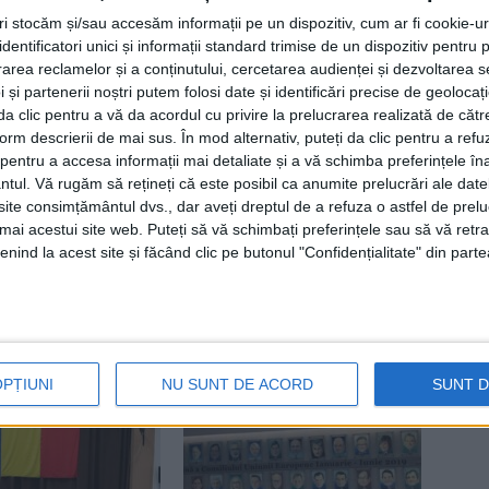
tri stocăm și/sau accesăm informații pe un dispozitiv, cum ar fi cookie-u
O, braz frumos
dentificatori unici și informații standard trimise de un dispozitiv pentru p
rea reclamelor și a conținutului, cercetarea audienței și dezvoltarea ser
 și partenerii noștri putem folosi date și identificări precise de geoloca
i da clic pentru a vă da acordul cu privire la prelucrarea realizată de cătr
form descrierii de mai sus. În mod alternativ, puteți da clic pentru a refu
entru a accesa informații mai detaliate și a vă schimba preferințele în
ntul.
Vă rugăm să rețineți că este posibil ca anumite prelucrări ale date
te consimțământul dvs., dar aveți dreptul de a refuza o astfel de prelu
umai acestui site web. Puteți să vă schimbați preferințele sau să vă ret
nind la acest site și făcând clic pe butonul "Confidențialitate" din parte
Articolul următor
Legitimaţii inutile
OPȚIUNI
NU SUNT DE ACORD
SUNT 