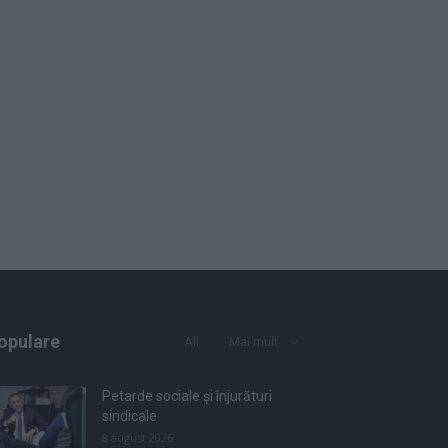
opulare
All
Mai mult
Petarde sociale și înjurături
sindicale
8 august 2026