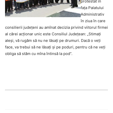
protestat în
faţa Palatului
Administrativ
în ziua în care
consilierii judeţeni au amînat decizia privind viitorul firmei
al cărei acţionar unic este Consiliul Judeţean: „Stimaţi
aleşi, vă rugăm să nu ne lăsaţi pe drumuri. Dacă o veţi
face, va trebui să ne lăsaţi şi pe poduri, pentru că ne veţi
obliga să stăm cu mîna întinsă la pod”.