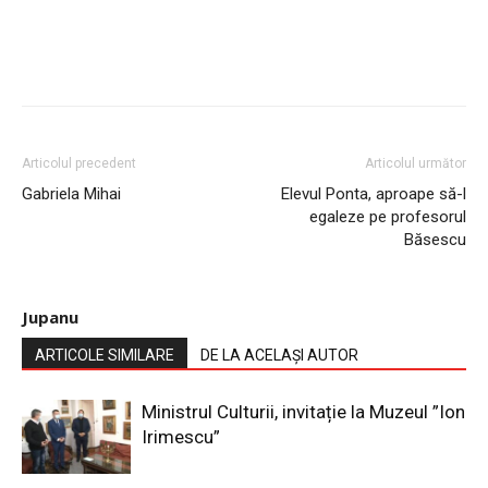
Articolul precedent
Articolul următor
Gabriela Mihai
Elevul Ponta, aproape să-l
egaleze pe profesorul
Băsescu
Jupanu
ARTICOLE SIMILARE
DE LA ACELAȘI AUTOR
Ministrul Culturii, invitație la Muzeul ”Ion
Irimescu”