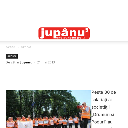
Acasă
Arhiva
Arhiva
De către
Jupanu
-
21 mai 2013
Peste 30 de
salariaţi ai
societăţii
„Drumuri şi
Poduri” au