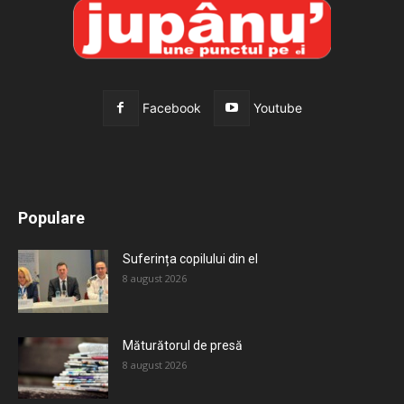
Facebook
Youtube
All
Recomandate
Tot timpul populare
Populare
Mai mult
Suferința copilului din el
8 august 2026
Măturătorul de presă
8 august 2026