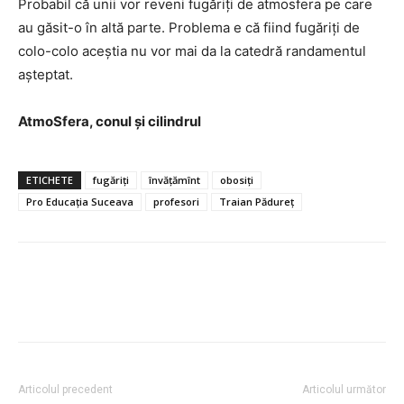
Probabil că unii vor reveni fugăriți de atmosfera pe care
au găsit-o în altă parte. Problema e că fiind fugăriți de
colo-colo aceștia nu vor mai da la catedră randamentul
așteptat.
AtmoSfera, conul și cilindrul
ETICHETE
fugăriți
învățămînt
obosiți
Pro Educația Suceava
profesori
Traian Pădureț
Articolul precedent
Articolul următor