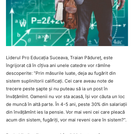
Liderul Pro Educația Suceava, Traian Pădureț, este
îngrijorat că în cîțiva ani unele catedre vor rămîne
descoperite: ”Prin măsurile luate, deja au fugărit din
sistem suplinitorii calificați. Cei care aveau note de
trecere peste șapte și nu puteau să ia un post în
învățămînt. Oamenii nu vor sta acasă, își vor căuta un loc
de muncă în altă parte. În 4-5 ani, peste 30% din salariații
din învățămînt ies la pensie. Vor mai veni cei care pleacă
acum din sistem, fugăriți, vor mai reveni oare în sistem?”.