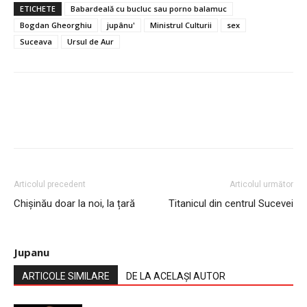
ETICHETE
Babardeală cu bucluc sau porno balamuc
Bogdan Gheorghiu
jupânu'
Ministrul Culturii
sex
Suceava
Ursul de Aur
Articolul precedent
Articolul următor
Chișinău doar la noi, la țară
Titanicul din centrul Sucevei
Jupanu
ARTICOLE SIMILARE
DE LA ACELAȘI AUTOR