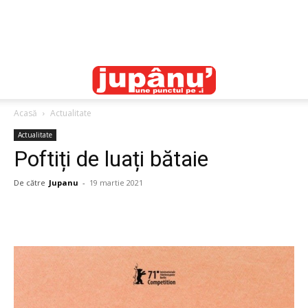
Acasă
Actualitate
Actualitate
Poftiți de luați bătaie
De către
Jupanu
-
19 martie 2021