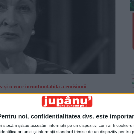
v și o voce inconfundabilă a emisiunii
it, pe 29 mai, la vîrsta de 87 de ani. Maestrul
e intersecteze la un moment dat cu aceasta:
”Ea
la Opera Română. Și eu îl aveam prieten la Opera
Pentru noi, confidențialitatea dvs. este importa
 buni cu el. Și ne-am întîlnit odată într-o livadă
tri stocăm și/sau accesăm informații pe un dispozitiv, cum ar fi cookie-u
dentificatori unici și informații standard trimise de un dispozitiv pentru p
eliu. Era o primăvara frumoasă, erau înfloriți