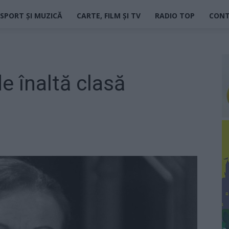
SPORT ȘI MUZICĂ
CARTE, FILM ȘI TV
RADIO TOP
CON
e înaltă clasă