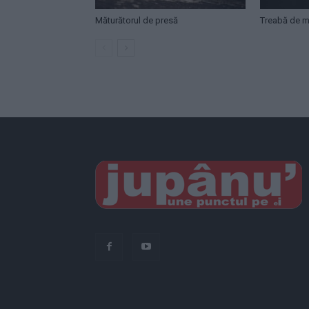
Măturătorul de presă
Treabă de mi