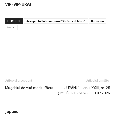
VIP-VIP-URA!
ETICHETE
Aeroportul Internațional ”Ștefan cel Mare”
Bucovina
turiști
Articolul precedent
Articolul următor
Mușchiul de vită mediu făcut
JUPÂNU’ – anul XXIII, nr. 25
(1251) 07.07.2026 – 13.07.2026
Jupanu