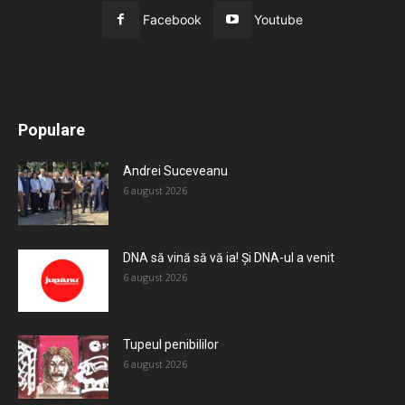
Facebook
Youtube
All
Recomandate
Tot timpul populare
Populare
Mai mult
Andrei Suceveanu
6 august 2026
DNA să vină să vă ia! Și DNA-ul a venit
6 august 2026
Tupeul penibililor
6 august 2026