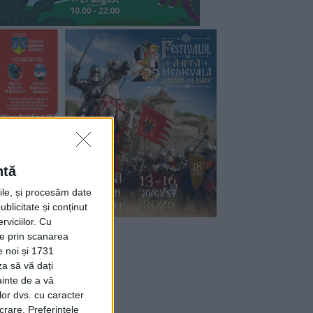
ntă
rile, și procesăm date
ublicitate și conținut
viciilor.
Cu
ție prin scanarea
e noi și 1731
za să vă dați
ainte de a vă
lor dvs. cu caracter
crare. Preferințele