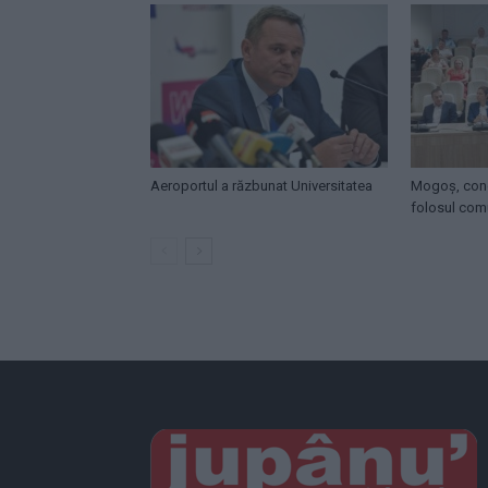
Aeroportul a răzbunat Universitatea
Mogoș, con
folosul comu