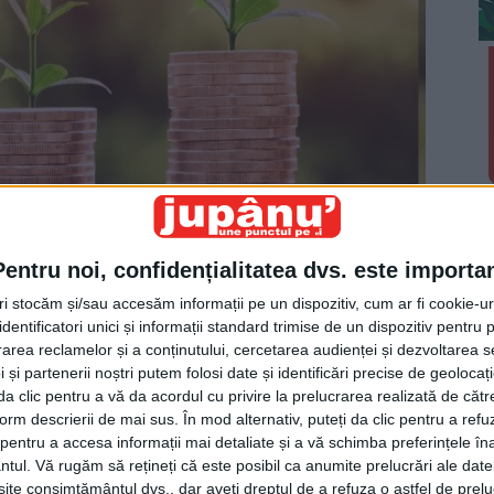
Pentru noi, confidențialitatea dvs. este importa
tri stocăm și/sau accesăm informații pe un dispozitiv, cum ar fi cookie-u
ceava au organizat un protest spontan pentru a-și
dentificatori unici și informații standard trimise de un dispozitiv pentru p
alarizării unitare.
rea reclamelor și a conținutului, cercetarea audienței și dezvoltarea ser
 și partenerii noștri putem folosi date și identificări precise de geoloca
i da clic pentru a vă da acordul cu privire la prelucrarea realizată de cătr
 crezut că oamenii își păstrează forțele pentru atunci
form descrierii de mai sus. În mod alternativ, puteți da clic pentru a refu
nitare.
entru a accesa informații mai detaliate și a vă schimba preferințele în
ntul.
Vă rugăm să rețineți că este posibil ca anumite prelucrări ale date
te consimțământul dvs., dar aveți dreptul de a refuza o astfel de prelu