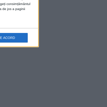
rageți consimțământul
a de jos a paginii
DE ACORD