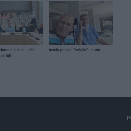
damnat la nemuncă în
Insula pe care ”colcăie” istoria
nității
P