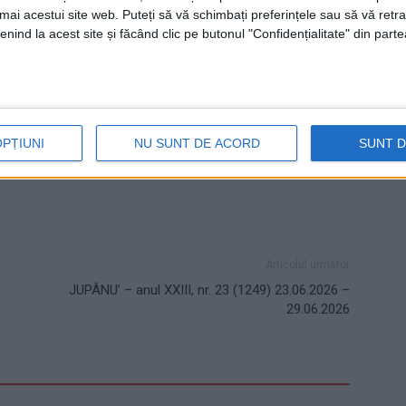
umai acestui site web. Puteți să vă schimbați preferințele sau să vă ret
nind la acest site și făcând clic pe butonul "Confidențialitate" din parte
pensii
protest spontan
salarii
OPȚIUNI
NU SUNT DE ACORD
SUNT 
Articolul următor
JUPÂNU’ – anul XXIII, nr. 23 (1249) 23.06.2026 –
29.06.2026