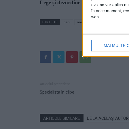
Lege și dezordine
dvs. se vor aplica n
în orice moment, reve
web.
ETICHETE
bani
noua Lege a salarizării unitare
MAI MULTE 
Articolul precedent
Specialista în clipe
ARTICOLE SIMILARE
DE LA ACELAȘI AUTOR