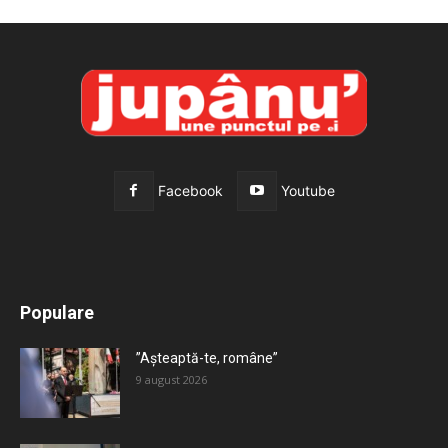
Facebook
Youtube
All
Recomandate
Tot timpul populare
Populare
Mai mult
”Așteaptă-te, române”
9 august 2026