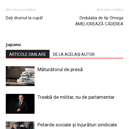
Articolul precedent
Articolul următor
Dați drumul la cupă!
Ondulația de tip Omega
AMELIOREAZĂ CĂDEREA
Jupanu
ARTICOLE SIMILARE
DE LA ACELAȘI AUTOR
Măturătorul de presă
Treabă de militar, nu de parlamentar
Petarde sociale și înjurături sindicale