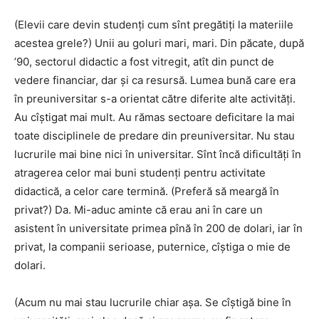
(Elevii care devin studenți cum sînt pregătiți la materiile
acestea grele?) Unii au goluri mari, mari. Din păcate, după
’90, sectorul didactic a fost vitregit, atît din punct de
vedere financiar, dar și ca resursă. Lumea bună care era
în preuniversitar s-a orientat către diferite alte activități.
Au cîștigat mai mult. Au rămas sectoare deficitare la mai
toate disciplinele de predare din preuniversitar. Nu stau
lucrurile mai bine nici în universitar. Sînt încă dificultăți în
atragerea celor mai buni studenți pentru activitate
didactică, a celor care termină. (Preferă să meargă în
privat?) Da. Mi-aduc aminte că erau ani în care un
asistent în universitate primea pînă în 200 de dolari, iar în
privat, la companii serioase, puternice, cîștiga o mie de
dolari.
(Acum nu mai stau lucrurile chiar așa. Se cîștigă bine în