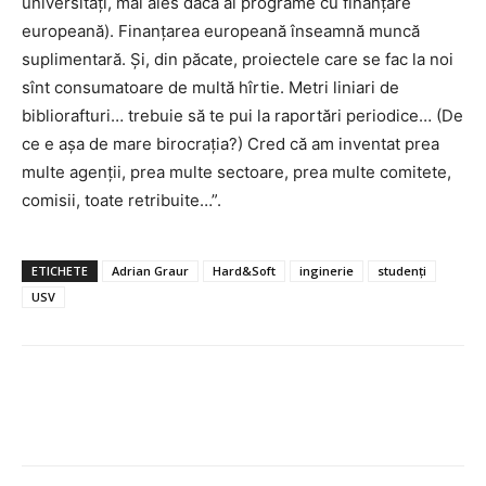
universități, mai ales dacă ai programe cu finanțare
europeană). Finanțarea europeană înseamnă muncă
suplimentară. Și, din păcate, proiectele care se fac la noi
sînt consumatoare de multă hîrtie. Metri liniari de
bibliorafturi… trebuie să te pui la raportări periodice… (De
ce e așa de mare birocrația?) Cred că am inventat prea
multe agenții, prea multe sectoare, prea multe comitete,
comisii, toate retribuite…”.
ETICHETE
Adrian Graur
Hard&Soft
inginerie
studenți
USV