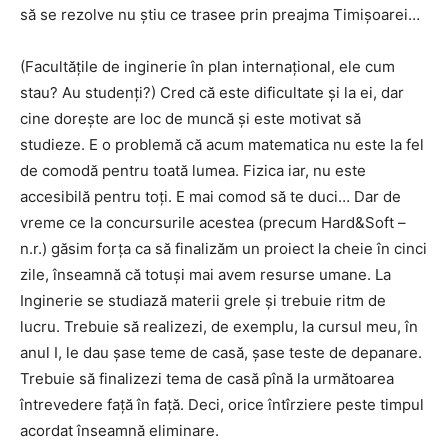
să se rezolve nu știu ce trasee prin preajma Timișoarei…
(Facultățile de inginerie în plan internațional, ele cum
stau? Au studenți?) Cred că este dificultate și la ei, dar
cine dorește are loc de muncă și este motivat să
studieze. E o problemă că acum matematica nu este la fel
de comodă pentru toată lumea. Fizica iar, nu este
accesibilă pentru toți. E mai comod să te duci… Dar de
vreme ce la concursurile acestea (precum Hard&Soft –
n.r.) găsim forța ca să finalizăm un proiect la cheie în cinci
zile, înseamnă că totuși mai avem resurse umane. La
Inginerie se studiază materii grele și trebuie ritm de
lucru. Trebuie să realizezi, de exemplu, la cursul meu, în
anul I, le dau șase teme de casă, șase teste de depanare.
Trebuie să finalizezi tema de casă pînă la următoarea
întrevedere față în față. Deci, orice întîrziere peste timpul
acordat înseamnă eliminare.