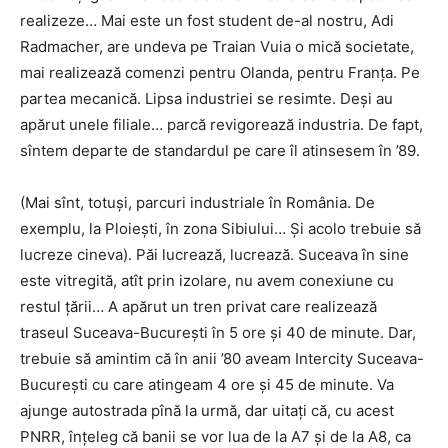
realizeze… Mai este un fost student de-al nostru, Adi
Radmacher, are undeva pe Traian Vuia o mică societate,
mai realizează comenzi pentru Olanda, pentru Franța. Pe
partea mecanică. Lipsa industriei se resimte. Deși au
apărut unele filiale… parcă revigorează industria. De fapt,
sîntem departe de standardul pe care îl atinsesem în ’89.
(Mai sînt, totuși, parcuri industriale în România. De
exemplu, la Ploiești, în zona Sibiului… Și acolo trebuie să
lucreze cineva). Păi lucrează, lucrează. Suceava în sine
este vitregită, atît prin izolare, nu avem conexiune cu
restul țării… A apărut un tren privat care realizează
traseul Suceava-București în 5 ore și 40 de minute. Dar,
trebuie să amintim că în anii ’80 aveam Intercity Suceava-
București cu care atingeam 4 ore și 45 de minute. Va
ajunge autostrada pînă la urmă, dar uitați că, cu acest
PNRR, înțeleg că banii se vor lua de la A7 și de la A8, ca