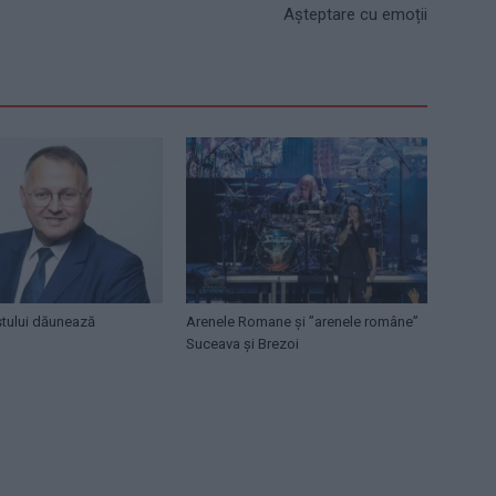
Așteptare cu emoții
stului dăunează
Arenele Romane și ”arenele române”
Suceava și Brezoi