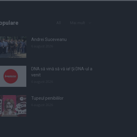
opulare
All
Mai mult
Andrei Suceveanu
6 august 2026
DNA să vină să vă ia! Și DNA-ul a
venit
6 august 2026
Tupeul penibililor
6 august 2026