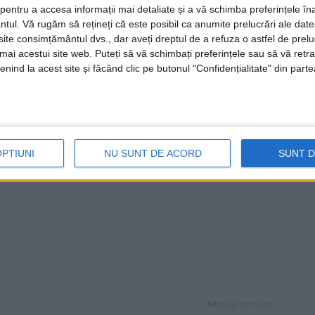
entru a accesa informații mai detaliate și a vă schimba preferințele în
 o fermă de creștere a bovinelor, deoarece pista fiind
ntul.
Vă rugăm să rețineți că este posibil ca anumite prelucrări ale date
te consimțământul dvs., dar aveți dreptul de a refuza o astfel de prelu
iteză, iar drept pedeapsă le vor fi luați boii de la
umai acestui site web. Puteți să vă schimbați preferințele sau să vă ret
nind la acest site și făcând clic pe butonul "Confidențialitate" din parte
covu de Sus
OPȚIUNI
NU SUNT DE ACORD
SUNT 
Articolul următor