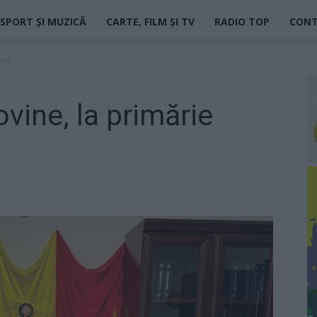
SPORT ȘI MUZICĂ
CARTE, FILM ȘI TV
RADIO TOP
CON
rie
vine, la primărie