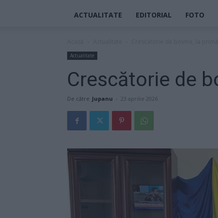
ACTUALITATE
EDITORIAL
FOTO
Acasă
Actualitate
Crescătorie de bovine, la primă
Actualitate
Crescătorie de bo
De către
Jupanu
-
23 aprilie 2026