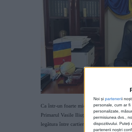
Noi și
parteneri
i noș
personale, cum ar fi i
Ca într-un foarte mic oraș german, la Vico
personalizate, măsura
Primarul Vasile Iliuț a spus că pista va av
permisiunea dvs., noi
legătura între cartierul Laura și zona centr
dispozitivului. Puteț
partenerii noștri con