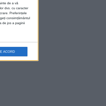
ainte de a vă
lor dvs. cu caracter
crare. Preferințele
rageți consimțământul
a de jos a paginii
DE ACORD