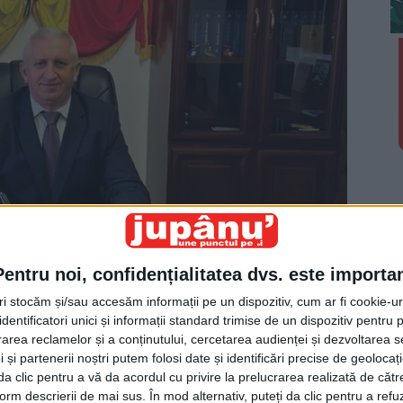
Pentru noi, confidențialitatea dvs. este importa
tri stocăm și/sau accesăm informații pe un dispozitiv, cum ar fi cookie-u
dentificatori unici și informații standard trimise de un dispozitiv pentru p
vu de Sus se amenajează o pistă pentru biciclete.
rea reclamelor și a conținutului, cercetarea audienței și dezvoltarea ser
ea o lungime de aproximativ 6 kilometri și va face
 și partenerii noștri putem folosi date și identificări precise de geoloca
ală a orașului.
i da clic pentru a vă da acordul cu privire la prelucrarea realizată de cătr
form descrierii de mai sus. În mod alternativ, puteți da clic pentru a refu