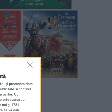
ntă
rile, și procesăm date
ublicitate și conținut
viciilor.
Cu
ție prin scanarea
e noi și 1731
za să vă dați