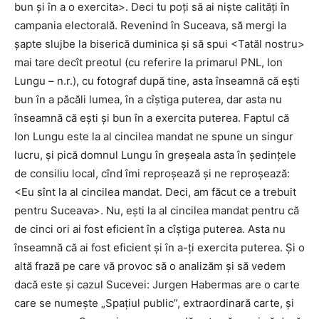
bun și în a o exercita>. Deci tu poți să ai niște calități în
campania electorală. Revenind în Suceava, să mergi la
șapte slujbe la biserică duminica și să spui <Tatăl nostru>
mai tare decît preotul (cu referire la primarul PNL, Ion
Lungu – n.r.), cu fotograf după tine, asta înseamnă că ești
bun în a păcăli lumea, în a cîștiga puterea, dar asta nu
înseamnă că ești și bun în a exercita puterea. Faptul că
Ion Lungu este la al cincilea mandat ne spune un singur
lucru, și pică domnul Lungu în greșeala asta în ședințele
de consiliu local, cînd îmi reproșează și ne reproșează:
<Eu sînt la al cincilea mandat. Deci, am făcut ce a trebuit
pentru Suceava>. Nu, ești la al cincilea mandat pentru că
de cinci ori ai fost eficient în a cîștiga puterea. Asta nu
înseamnă că ai fost eficient și în a-ți exercita puterea. Și o
altă frază pe care vă provoc să o analizăm și să vedem
dacă este și cazul Sucevei: Jurgen Habermas are o carte
care se numește „Spațiul public”, extraordinară carte, și