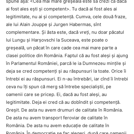
spune așa: <Cea mai mare greșeală este să crezi că dacă
ai fost ales ești și competent>. Tu dacă ai fost ales ai
legitimitate, nu ai și competență. Cumva, cele două fraze,
ale lui Alain Jouppe și Jurgen Habermas, sînt
complementare. Și ăsta este, dacă vreți, nu doar păcatul
lui Lungu și Harșovschi la Suceava, este poate o
greșeală, un păcat în care cade cea mai mare parte a
clasei politice din România. Faptul că au fost aleși și ajung
în Parlamentul României, parcă le ia Dumnezeu mințile și
deja se cred competenți și au răspunsuri la toate. Orice îi
întrebi ei au răspunsuri. Ei n-au întrebări, iar cînd îi întrebi
ceva nu îți spun că merg să întrebe specialiștii, pe
oamenii care se pricep. Ei, dacă au fost aleși, au
legitimitate. Deja ei cred că au dobîndit și competență.
Greșit. De asta nu avem drumuri de calitate în România.
De asta nu avem transport feroviar de calitate în
România. De asta nu avem educație de calitate în
România. În democrație se fac alegeri, după care oamenii