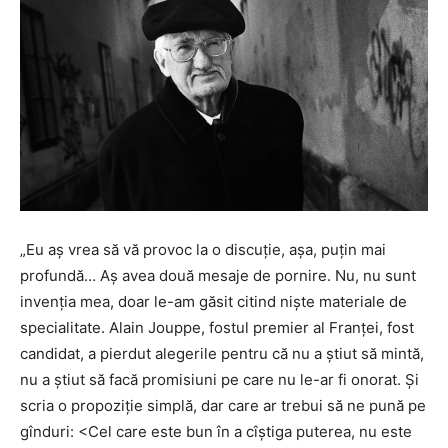
„
Eu aș vrea să vă provoc la o discuție, așa, puțin mai
profundă… Aș avea două mesaje de pornire. Nu, nu sunt
invenția mea, doar le-am găsit citind niște materiale de
specialitate. Alain Jouppe, fostul premier al Franței, fost
candidat, a pierdut alegerile pentru că nu a știut să mintă,
nu a știut să facă promisiuni pe care nu le-ar fi onorat. Și
scria o propoziție simplă, dar care ar trebui să ne pună pe
gînduri: <Cel care este bun în a cîștiga puterea, nu este