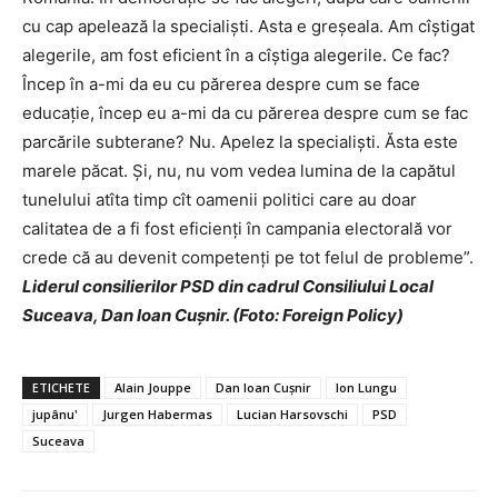
cu cap apelează la specialiști. Asta e greșeala. Am cîștigat
alegerile, am fost eficient în a cîștiga alegerile. Ce fac?
Încep în a-mi da eu cu părerea despre cum se face
educație, încep eu a-mi da cu părerea despre cum se fac
parcările subterane? Nu. Apelez la specialiști. Ăsta este
marele păcat. Și, nu, nu vom vedea lumina de la capătul
tunelului atîta timp cît oamenii politici care au doar
calitatea de a fi fost eficienți în campania electorală vor
crede că au devenit competenți pe tot felul de probleme”.
Liderul consilierilor PSD din cadrul Consiliului Local
Suceava, Dan Ioan Cușnir. (Foto: Foreign Policy)
ETICHETE
Alain Jouppe
Dan Ioan Cușnir
Ion Lungu
jupânu'
Jurgen Habermas
Lucian Harsovschi
PSD
Suceava