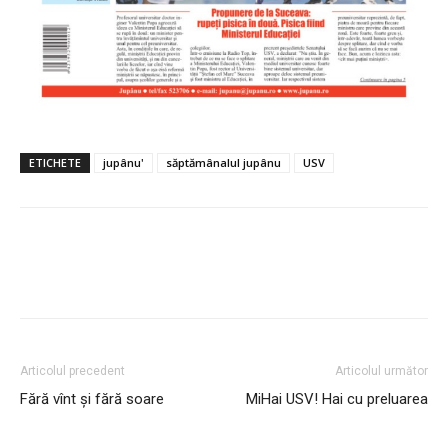
ETICHETE
jupânu'
săptămânalul jupânu
USV
Articolul precedent
Articolul următor
Fără vînt și fără soare
MiHai USV! Hai cu preluarea