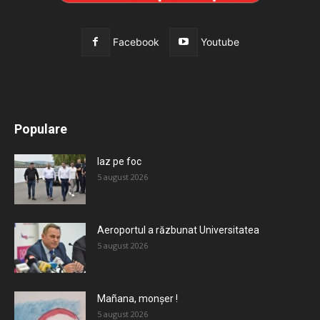
Facebook
Youtube
All
Recomandate
Tot timpul populare
Populare
Mai mult
Iaz pe foc
5 august 2026
Aeroportul a răzbunat Universitatea
5 august 2026
Mañana, monșer !
5 august 2026