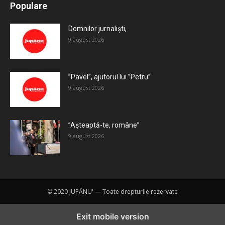
Populare
Mai mult
Domnilor jurnaliști,
9 august 2026
”Pavel”, ajutorul lui ”Petru”
9 august 2026
”Așteaptă-te, române”
9 august 2026
© 2020 JUPÂNU' — Toate drepturile rezervate
Exit mobile version