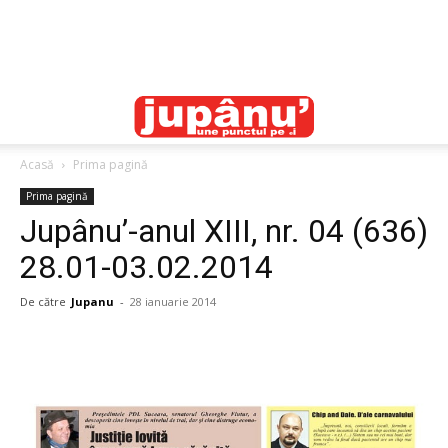
Acasă
Prima pagină
Prima pagină
Jupânu’-anul XIII, nr. 04 (636)
28.01-03.02.2014
De către
Jupanu
-
28 ianuarie 2014