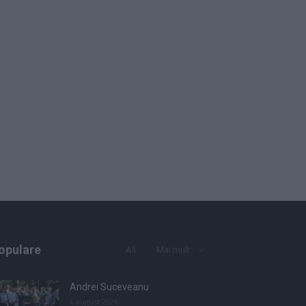
opulare
All
Mai mult
Andrei Suceveanu
6 august 2026