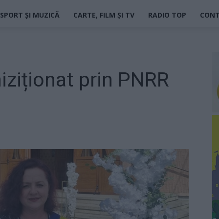
SPORT ȘI MUZICĂ
CARTE, FILM ȘI TV
RADIO TOP
CON
ziționat prin PNRR