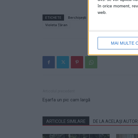
în orice moment, reve
web.
ETICHETE
Berchișești
jupânu'
mame și primă
Violeta Țăran
MAI MULTE 
Articolul precedent
Eșarfa un pic cam largă
ARTICOLE SIMILARE
DE LA ACELAȘI AUTOR