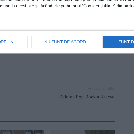
nind la acest site și făcând clic pe butonul "Confidențialitate" din parte
rițe
ofițer de stare civilă
PNRR
soții
Suceava
OPȚIUNI
NU SUNT DE ACORD
SUNT 
Articolul următor
Cetatea Pop-Rock a Sucevei