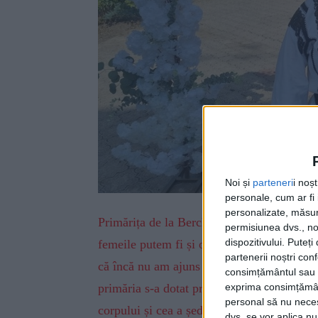
Noi și
parteneri
i noș
personale, cum ar fi i
personalizate, măsura
Primărița de la Berchișești, Violeta Țăran, 
permisiunea dvs., noi
dispozitivului. Puteț
femeile putem fi și ofițeri, nu doar soții,
partenerii noștri con
că încă nu am ajuns la lecția asta, dar dacă
consimțământul sau p
exprima consimțămâ
primăria s-a dotat prin PNRR cu un termom
personal să nu necesi
corpului și cea a ședințelor Consiliului Lo
dvs. se vor aplica n