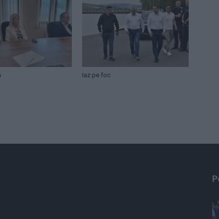
ă
Iaz pe foc
P