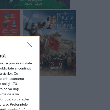
ntă
rile, și procesăm date
ublicitate și conținut
viciilor.
Cu
ție prin scanarea
e noi și 1731
za să vă dați
ainte de a vă
lor dvs. cu caracter
crare. Preferințele
rageți consimțământul