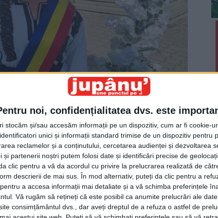
Pentru noi, confidențialitatea dvs. este importa
tri stocăm și/sau accesăm informații pe un dispozitiv, cum ar fi cookie-u
dentificatori unici și informații standard trimise de un dispozitiv pentru p
rea reclamelor și a conținutului, cercetarea audienței și dezvoltarea ser
pe post de ofițer de stare civilă: ”Uitați că noi
 și partenerii noștri putem folosi date și identificări precise de geoloca
i da clic pentru a vă da acordul cu privire la prelucrarea realizată de cătr
 mame și primărițe. Nu mă întrebați ce grad am, pentru
form descrierii de mai sus. În mod alternativ, puteți da clic pentru a refu
 vreți vă pot spune cîte grade sînt afară, pentru că
entru a accesa informații mai detaliate și a vă schimba preferințele în
ntul.
Vă rugăm să rețineți că este posibil ca anumite prelucrări ale date
etru care măsoară temperatura aerului, cea a
te consimțământul dvs., dar aveți dreptul de a refuza o astfel de prelu
cal Berchișești”.
umai acestui site web. Puteți să vă schimbați preferințele sau să vă ret