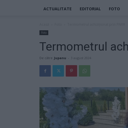
ACTUALITATE
EDITORIAL
FOTO
Acasă
Foto
Termometrul achiziționat prin PNRR
Foto
Termometrul achi
De către
Jupanu
-
3 august 2024