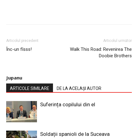
Articolul precedent
Articolul următor
Înc-un fîsss!
Walk This Road: Revenirea The
Doobie Brothers
Jupanu
ARTICOLE SIMILARE
DE LA ACELAȘI AUTOR
Suferința copilului din el
Soldații spanioli de la Suceava