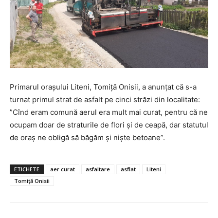
Primarul orașului Liteni, Tomiță Onisii, a anunțat că s-a
turnat primul strat de asfalt pe cinci străzi din localitate:
”Cînd eram comună aerul era mult mai curat, pentru că ne
ocupam doar de straturile de flori și de ceapă, dar statutul
de oraș ne obligă să băgăm și niște betoane”.
ETICHETE
aer curat
asfaltare
asflat
Liteni
Tomiță Onisii