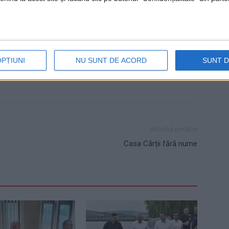
ceava
Tatiana Vîntur
OPȚIUNI
NU SUNT DE ACORD
SUNT 
Articolul următor
Casa Cărții fără nume