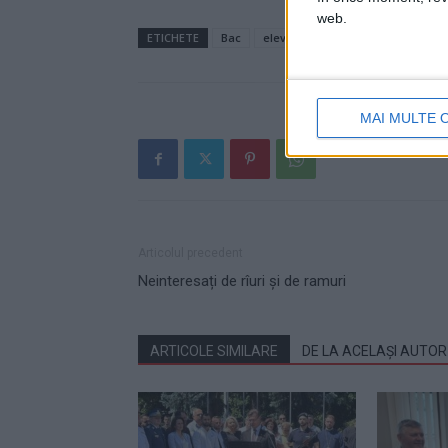
web.
ETICHETE
Bac
elevi
Inspectoratul Școlar Su
MAI MULTE 
Articolul precedent
Neinteresați de rîuri și de ramuri
ARTICOLE SIMILARE
DE LA ACELAȘI AUTOR