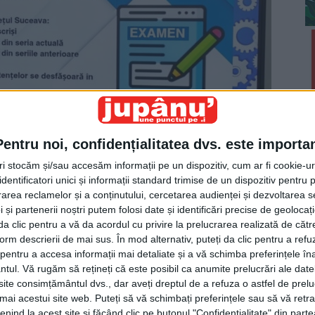
Pentru noi, confidențialitatea dvs. este importa
tri stocăm și/sau accesăm informații pe un dispozitiv, cum ar fi cookie-u
dentificatori unici și informații standard trimise de un dispozitiv pentru p
rea reclamelor și a conținutului, cercetarea audienței și dezvoltarea ser
 și partenerii noștri putem folosi date și identificări precise de geoloca
i da clic pentru a vă da acordul cu privire la prelucrarea realizată de cătr
olar Suceava, Tatiana Vîntur, a prezentat calendarul
form descrierii de mai sus. În mod alternativ, puteți da clic pentru a refu
a și atîtea ori că dacă iei Bac-ul poți ajunge departe.
entru a accesa informații mai detaliate și a vă schimba preferințele în
ntul.
Vă rugăm să rețineți că este posibil ca anumite prelucrări ale date
 fiindcă ei nu și-au propus niciodată să ajungă în
te consimțământul dvs., dar aveți dreptul de a refuza o astfel de prelu
umai acestui site web. Puteți să vă schimbați preferințele sau să vă ret
nind la acest site și făcând clic pe butonul "Confidențialitate" din parte