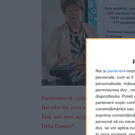
Noi și
parteneri
i noș
personale, cum ar fi i
personalizate, măsura
permisiunea dvs., noi
dispozitivului. Puteț
Purtătoarea de cuvînt a Inspectoratului Șc
partenerii noștri con
Bac-ului din acest an: ”Am explicat de atîte
consimțământul sau p
exprima consimțămâ
Însă, unii elevi au spus că nu-s interesați,
personal să nu necesi
Delta Dunării”.
dvs. se vor aplica n
în orice moment, reve