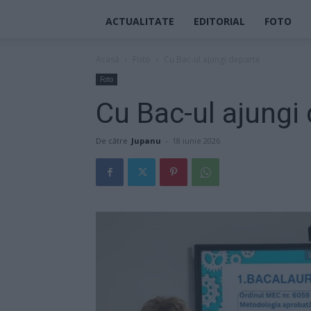
ACTUALITATE
EDITORIAL
FOTO
Acasă
Foto
Cu Bac-ul ajungi departe
Foto
Cu Bac-ul ajungi
De către
Jupanu
-
18 iunie 2026