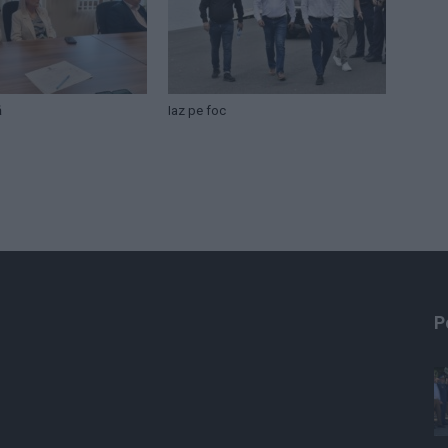
ă
Iaz pe foc
P