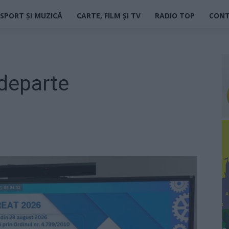
SPORT ȘI MUZICĂ
CARTE, FILM ȘI TV
RADIO TOP
CON
 departe