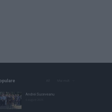
opulare
All
Mai mult
Andrei Suceveanu
6 august 2026