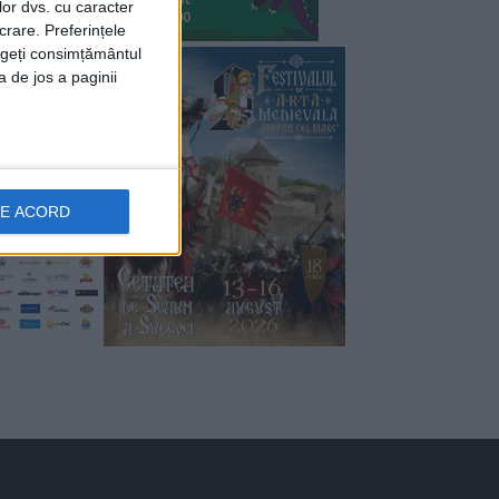
lor dvs. cu caracter
crare. Preferințele
rageți consimțământul
a de jos a paginii
DE ACORD