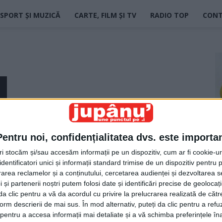
SPORT ȘI MUZICĂ
CARTE, FILM ȘI TV
RADIO TOP
CON
Pentru noi, confidențialitatea dvs. este importa
tri stocăm și/sau accesăm informații pe un dispozitiv, cum ar fi cookie-u
dentificatori unici și informații standard trimise de un dispozitiv pentru p
rea reclamelor și a conținutului, cercetarea audienței și dezvoltarea ser
 și partenerii noștri putem folosi date și identificări precise de geoloca
i da clic pentru a vă da acordul cu privire la prelucrarea realizată de cătr
form descrierii de mai sus. În mod alternativ, puteți da clic pentru a refu
entru a accesa informații mai detaliate și a vă schimba preferințele în