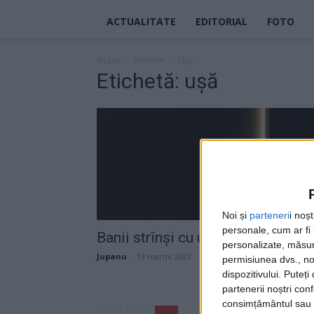
ACTUALITATE
EDITORIAL
FOTO
Acasă
Etichete
Ușă
Etichetă: ușă
Noi și
parteneri
i noș
personale, cum ar fi i
Banii strînși cu ușa
personalizate, măsura
Jupanu
-
13 martie 2022
permisiunea dvs., noi
dispozitivului. Puteț
partenerii noștri con
consimțământul sau p