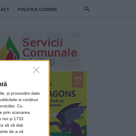
TACT
POLITICA COOKIES
ntă
rile, și procesăm date
ublicitate și conținut
viciilor.
Cu
ție prin scanarea
e noi și 1733
za să vă dați
ainte de a vă