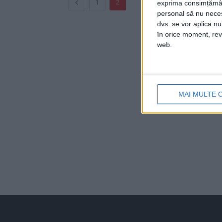
1
2
exprima consimțămâ
personal să nu necesi
dvs. se vor aplica n
în orice moment, reve
web.
MAI MULTE 