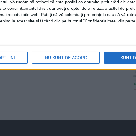
Pagina 2 din 2
ntul.
Vă rugăm să rețineți că este posibil ca anumite prelucrări ale date
te consimțământul dvs., dar aveți dreptul de a refuza o astfel de prelu
umai acestui site web. Puteți să vă schimbați preferințele sau să vă ret
nind la acest site și făcând clic pe butonul "Confidențialitate" din parte
OPȚIUNI
NU SUNT DE ACORD
SUNT 