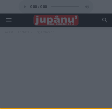
Acasă
Etichete
Tîrgul Olarilor