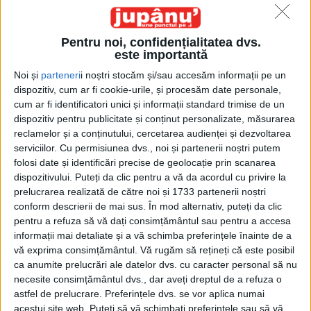
Pentru noi, confidențialitatea dvs.
este importantă
Noi și
parteneri
i noștri stocăm și/sau accesăm informații pe un
dispozitiv, cum ar fi cookie-urile, și procesăm date personale,
cum ar fi identificatori unici și informații standard trimise de un
Etichetă: Tîrgul Olarilor
dispozitiv pentru publicitate și conținut personalizate, măsurarea
reclamelor și a conținutului, cercetarea audienței și dezvoltarea
serviciilor.
Cu permisiunea dvs., noi și partenerii noștri putem
folosi date și identificări precise de geolocație prin scanarea
dispozitivului. Puteți da clic pentru a vă da acordul cu privire la
prelucrarea realizată de către noi și 1733 partenerii noștri
conform descrierii de mai sus. În mod alternativ, puteți da clic
pentru a refuza să vă dați consimțământul sau pentru a accesa
informații mai detaliate și a vă schimba preferințele înainte de a
vă exprima consimțământul.
Vă rugăm să rețineți că este posibil
ca anumite prelucrări ale datelor dvs. cu caracter personal să nu
necesite consimțământul dvs., dar aveți dreptul de a refuza o
astfel de prelucrare. Preferințele dvs. se vor aplica numai
Oale și ulcele
acestui site web. Puteți să vă schimbați preferințele sau să vă