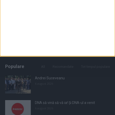
Populare
All
Recomandate
Tot timpul populare
Andrei Suceveanu
6 august 2026
DNA să vină să vă ia! Și DNA-ul a venit
6 august 2026