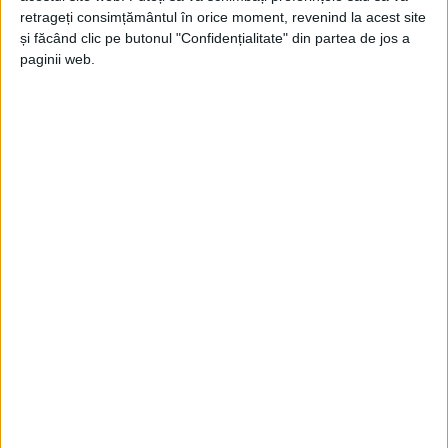
Jupanu
-
13 septembrie 2025
retrageți consimțământul în orice moment, revenind la acest site
și făcând clic pe butonul "Confidențialitate" din partea de jos a
paginii web.
Din respect pentru profesorul Olaru
Jupanu
-
16 octombrie 2022
Festivalul capcană
Jupanu
-
12 septembrie 2021