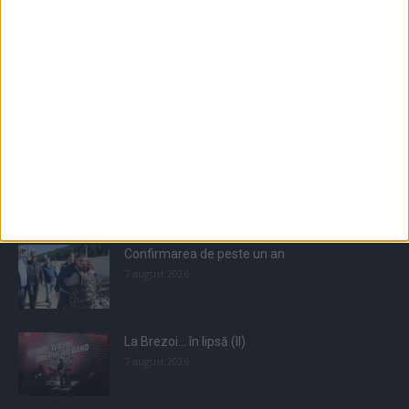
Populare
All
Recomandate
Tot timpul populare
Confirmarea de peste un an
7 august 2026
La Brezoi… în lipsă (II)
7 august 2026