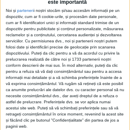
este importantă
Noi și
parteneri
i noștri stocăm și/sau accesăm informații pe un
dispozitiv, cum ar fi cookie-urile, și procesăm date personale,
cum ar fi identificatori unici și informații standard trimise de un
dispozitiv pentru publicitate și conținut personalizate, măsurarea
reclamelor și a conținutului, cercetarea audienței și dezvoltarea
serviciilor.
Cu permisiunea dvs., noi și partenerii noștri putem
Etichetă: țăruși
folosi date și identificări precise de geolocație prin scanarea
dispozitivului. Puteți da clic pentru a vă da acordul cu privire la
prelucrarea realizată de către noi și 1733 partenerii noștri
conform descrierii de mai sus. În mod alternativ, puteți da clic
pentru a refuza să vă dați consimțământul sau pentru a accesa
informații mai detaliate și a vă schimba preferințele înainte de a
vă exprima consimțământul.
Vă rugăm să rețineți că este posibil
ca anumite prelucrări ale datelor dvs. cu caracter personal să nu
necesite consimțământul dvs., dar aveți dreptul de a refuza o
astfel de prelucrare. Preferințele dvs. se vor aplica numai
acestui site web. Puteți să vă schimbați preferințele sau să vă
retrageți consimțământul în orice moment, revenind la acest site
și făcând clic pe butonul "Confidențialitate" din partea de jos a
Țărușii sînt de vină
paginii web.