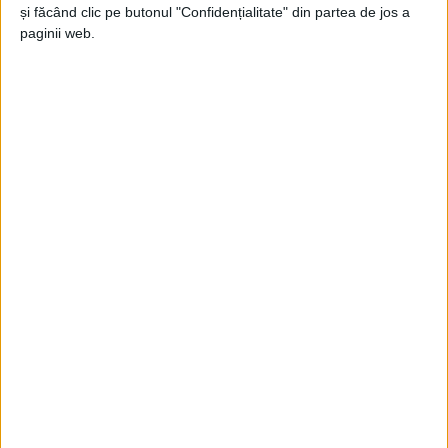
și făcând clic pe butonul "Confidențialitate" din partea de jos a
Jupanu
-
20 septembrie 2021
paginii web.
Dacă nu înțeleg de vorbă bună
Jupanu
-
7 iunie 2021