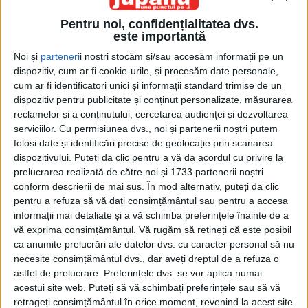
Pentru noi, confidențialitatea dvs.
este importantă
Noi și
parteneri
i noștri stocăm și/sau accesăm informații pe un
dispozitiv, cum ar fi cookie-urile, și procesăm date personale,
cum ar fi identificatori unici și informații standard trimise de un
dispozitiv pentru publicitate și conținut personalizate, măsurarea
Acasă
Etichete
Stele verzi
reclamelor și a conținutului, cercetarea audienței și dezvoltarea
Etichetă: stele verzi
serviciilor.
Cu permisiunea dvs., noi și partenerii noștri putem
folosi date și identificări precise de geolocație prin scanarea
dispozitivului. Puteți da clic pentru a vă da acordul cu privire la
prelucrarea realizată de către noi și 1733 partenerii noștri
conform descrierii de mai sus. În mod alternativ, puteți da clic
pentru a refuza să vă dați consimțământul sau pentru a accesa
informații mai detaliate și a vă schimba preferințele înainte de a
vă exprima consimțământul.
Vă rugăm să rețineți că este posibil
ca anumite prelucrări ale datelor dvs. cu caracter personal să nu
necesite consimțământul dvs., dar aveți dreptul de a refuza o
astfel de prelucrare. Preferințele dvs. se vor aplica numai
acestui site web. Puteți să vă schimbați preferințele sau să vă
Suceava, orașul stelelor verzi
retrageți consimțământul în orice moment, revenind la acest site