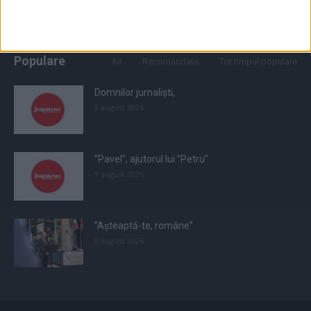
Populare
All
Recomandate
Tot timpul populare
Domnilor jurnaliști,
9 august 2026
”Pavel”, ajutorul lui ”Petru”
9 august 2026
”Așteaptă-te, române”
9 august 2026