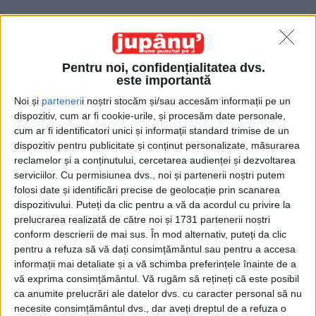
Pentru noi, confidențialitatea dvs.
este importantă
Noi și
parteneri
i noștri stocăm și/sau accesăm informații pe un
Etichetă: sprijin
dispozitiv, cum ar fi cookie-urile, și procesăm date personale,
cum ar fi identificatori unici și informații standard trimise de un
dispozitiv pentru publicitate și conținut personalizate, măsurarea
reclamelor și a conținutului, cercetarea audienței și dezvoltarea
serviciilor.
Cu permisiunea dvs., noi și partenerii noștri putem
folosi date și identificări precise de geolocație prin scanarea
dispozitivului. Puteți da clic pentru a vă da acordul cu privire la
prelucrarea realizată de către noi și 1731 partenerii noștri
conform descrierii de mai sus. În mod alternativ, puteți da clic
pentru a refuza să vă dați consimțământul sau pentru a accesa
informații mai detaliate și a vă schimba preferințele înainte de a
vă exprima consimțământul.
Vă rugăm să rețineți că este posibil
ca anumite prelucrări ale datelor dvs. cu caracter personal să nu
Sprijinul lui Gică Apetrii
necesite consimțământul dvs., dar aveți dreptul de a refuza o