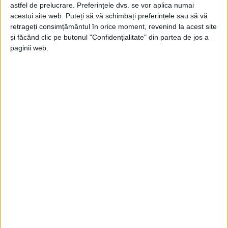
Jupanu
-
12 octombrie 2024
astfel de prelucrare. Preferințele dvs. se vor aplica numai
acestui site web. Puteți să vă schimbați preferințele sau să vă
retrageți consimțământul în orice moment, revenind la acest site
și făcând clic pe butonul "Confidențialitate" din partea de jos a
paginii web.
2024 cu alegerile, Opoziția cu promisiunile,
Puterea cu banii
Jupanu
-
27 martie 2024