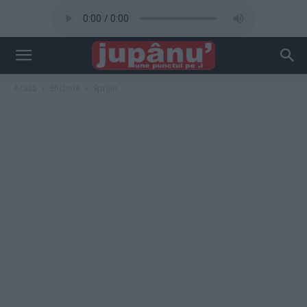
Acasă
Etichete
Sprijin