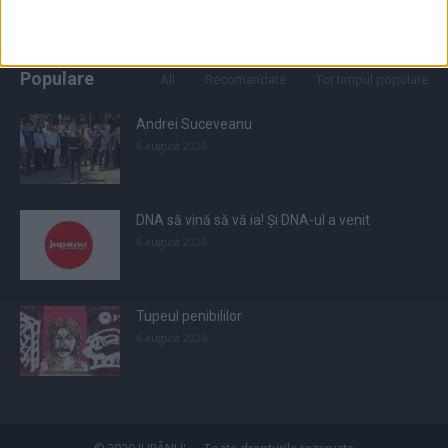
Populare
All
Recomandate
Tot timpul populare
Andrei Suceveanu
6 august 2026
DNA să vină să vă ia! Și DNA-ul a venit
6 august 2026
Tupeul penibililor
6 august 2026