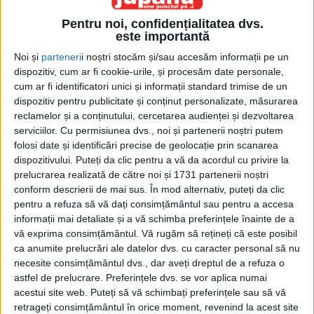
Pentru noi, confidențialitatea dvs.
este importantă
Noi și
parteneri
i noștri stocăm și/sau accesăm informații pe un
dispozitiv, cum ar fi cookie-urile, și procesăm date personale,
cum ar fi identificatori unici și informații standard trimise de un
dispozitiv pentru publicitate și conținut personalizate, măsurarea
Etichetă: sporturi
reclamelor și a conținutului, cercetarea audienței și dezvoltarea
serviciilor.
Cu permisiunea dvs., noi și partenerii noștri putem
folosi date și identificări precise de geolocație prin scanarea
dispozitivului. Puteți da clic pentru a vă da acordul cu privire la
prelucrarea realizată de către noi și 1731 partenerii noștri
conform descrierii de mai sus. În mod alternativ, puteți da clic
pentru a refuza să vă dați consimțământul sau pentru a accesa
informații mai detaliate și a vă schimba preferințele înainte de a
vă exprima consimțământul.
Vă rugăm să rețineți că este posibil
ca anumite prelucrări ale datelor dvs. cu caracter personal să nu
necesite consimțământul dvs., dar aveți dreptul de a refuza o
astfel de prelucrare. Preferințele dvs. se vor aplica numai
acestui site web. Puteți să vă schimbați preferințele sau să vă
Pofta de sport vine văzînd
retrageți consimțământul în orice moment, revenind la acest site