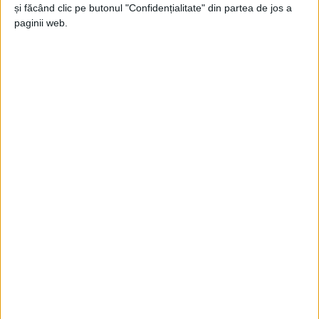
Jupanu
-
14 august 2024
și făcând clic pe butonul "Confidențialitate" din partea de jos a
paginii web.
Fotbalul american și celelalte sporturi
Jupanu
-
19 ianuarie 2024