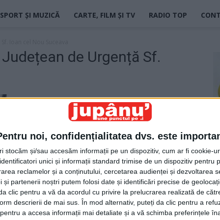
SPORT ȘI MUZICĂ
CARTE, FILM ȘI TV
RADIO TOP
CON
ă Sf. Ioan cel Nou Suceava
ic Județean de Urgență Sf.
Pentru noi, confidențialitatea dvs. este importa
tri stocăm și/sau accesăm informații pe un dispozitiv, cum ar fi cookie-u
dentificatori unici și informații standard trimise de un dispozitiv pentru p
rea reclamelor și a conținutului, cercetarea audienței și dezvoltarea ser
 și partenerii noștri putem folosi date și identificări precise de geoloca
i da clic pentru a vă da acordul cu privire la prelucrarea realizată de cătr
form descrierii de mai sus. În mod alternativ, puteți da clic pentru a refu
entru a accesa informații mai detaliate și a vă schimba preferințele în