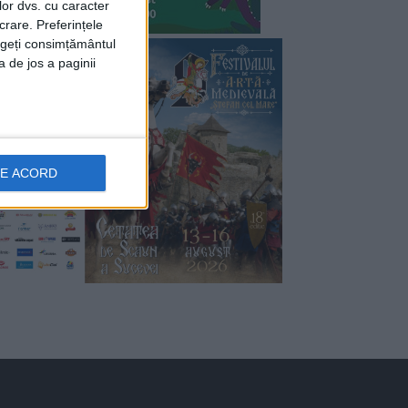
lor dvs. cu caracter
crare. Preferințele
rageți consimțământul
a de jos a paginii
DE ACORD