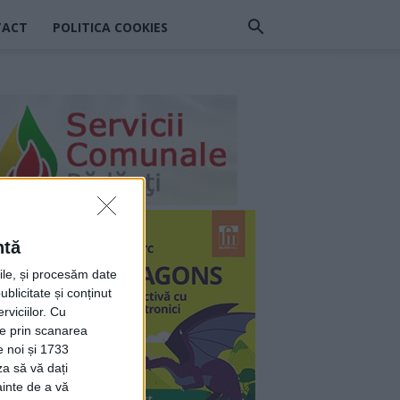
TACT
POLITICA COOKIES
ntă
rile, și procesăm date
ublicitate și conținut
viciilor.
Cu
ție prin scanarea
e noi și 1733
za să vă dați
ainte de a vă