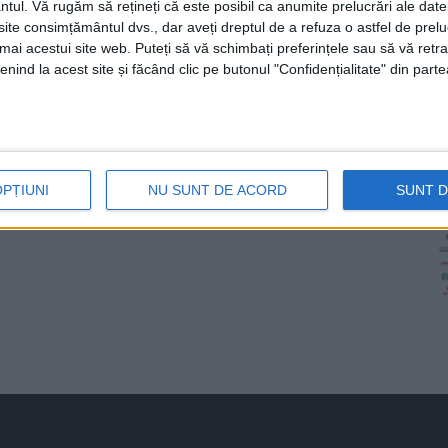
ntul.
Vă rugăm să rețineți că este posibil ca anumite prelucrări ale date
te consimțământul dvs., dar aveți dreptul de a refuza o astfel de prelu
umai acestui site web. Puteți să vă schimbați preferințele sau să vă ret
nind la acest site și făcând clic pe butonul "Confidențialitate" din parte
OPȚIUNI
NU SUNT DE ACORD
SUNT 