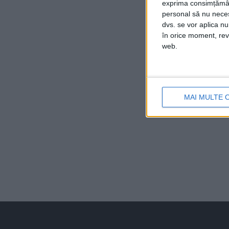
exprima consimțămâ
personal să nu necesi
dvs. se vor aplica n
în orice moment, reve
web.
MAI MULTE 