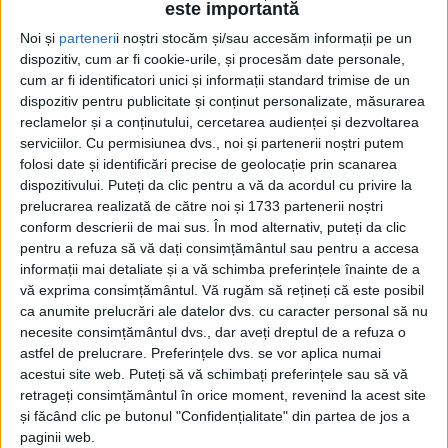
este importantă
Noi și
parteneri
i noștri stocăm și/sau accesăm informații pe un
dispozitiv, cum ar fi cookie-urile, și procesăm date personale,
cum ar fi identificatori unici și informații standard trimise de un
dispozitiv pentru publicitate și conținut personalizate, măsurarea
reclamelor și a conținutului, cercetarea audienței și dezvoltarea
serviciilor.
Cu permisiunea dvs., noi și partenerii noștri putem
Acasă
Etichete
Spate
folosi date și identificări precise de geolocație prin scanarea
Etichetă: spate
dispozitivului. Puteți da clic pentru a vă da acordul cu privire la
prelucrarea realizată de către noi și 1733 partenerii noștri
conform descrierii de mai sus. În mod alternativ, puteți da clic
pentru a refuza să vă dați consimțământul sau pentru a accesa
informații mai detaliate și a vă schimba preferințele înainte de a
vă exprima consimțământul.
Vă rugăm să rețineți că este posibil
ca anumite prelucrări ale datelor dvs. cu caracter personal să nu
necesite consimțământul dvs., dar aveți dreptul de a refuza o
astfel de prelucrare. Preferințele dvs. se vor aplica numai
acestui site web. Puteți să vă schimbați preferințele sau să vă
retrageți consimțământul în orice moment, revenind la acest site
și făcând clic pe butonul "Confidențialitate" din partea de jos a
Nu mai stați cu spatele la probleme
paginii web.