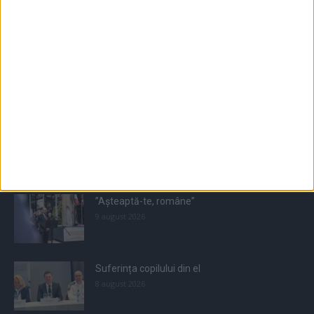
Populare
All
Recomandate
Tot timpul populare
”Așteaptă-te, române”
9 august 2026
Suferința copilului din el
8 august 2026