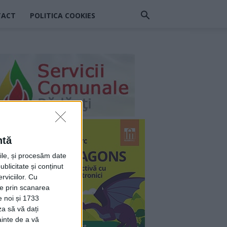
TACT
POLITICA COOKIES
ntă
rile, și procesăm date
ublicitate și conținut
viciilor.
Cu
ție prin scanarea
e noi și 1733
za să vă dați
ainte de a vă