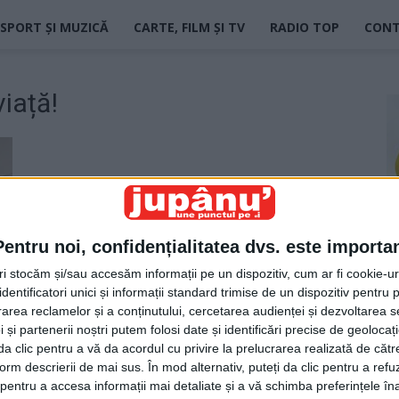
SPORT ȘI MUZICĂ
CARTE, FILM ȘI TV
RADIO TOP
CON
viață!
Pentru noi, confidențialitatea dvs. este importa
tri stocăm și/sau accesăm informații pe un dispozitiv, cum ar fi cookie-u
dentificatori unici și informații standard trimise de un dispozitiv pentru p
rea reclamelor și a conținutului, cercetarea audienței și dezvoltarea ser
 și partenerii noștri putem folosi date și identificări precise de geoloca
i da clic pentru a vă da acordul cu privire la prelucrarea realizată de cătr
form descrierii de mai sus. În mod alternativ, puteți da clic pentru a refu
entru a accesa informații mai detaliate și a vă schimba preferințele în