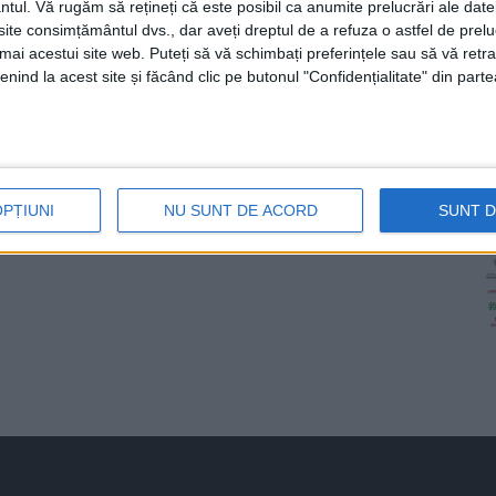
ntul.
Vă rugăm să rețineți că este posibil ca anumite prelucrări ale date
te consimțământul dvs., dar aveți dreptul de a refuza o astfel de prelu
umai acestui site web. Puteți să vă schimbați preferințele sau să vă ret
nind la acest site și făcând clic pe butonul "Confidențialitate" din parte
OPȚIUNI
NU SUNT DE ACORD
SUNT 