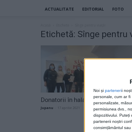
ACTUALITATE
EDITORIAL
FOTO
Acasă
Etichete
Sînge pentru viață!
Etichetă: Sînge pentru 
Noi și
parteneri
i noș
personale, cum ar fi i
Donatorii în halate albe
personalizate, măsura
Jupanu
-
17 aprilie 2021
permisiunea dvs., noi
dispozitivului. Puteț
partenerii noștri con
consimțământul sau p