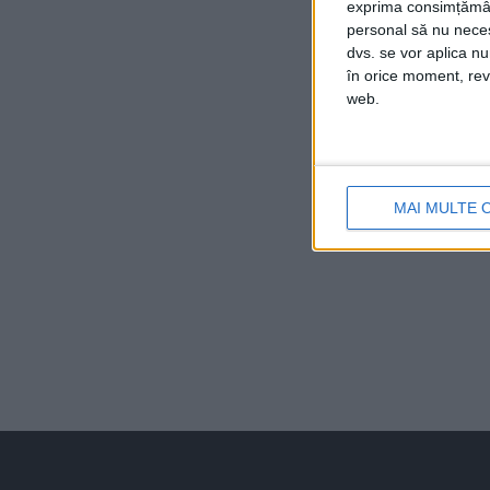
exprima consimțămâ
personal să nu necesi
dvs. se vor aplica n
în orice moment, reve
web.
MAI MULTE 