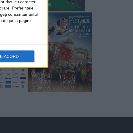
lor dvs. cu caracter
crare. Preferințele
rageți consimțământul
a de jos a paginii
DE ACORD