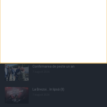
Populare
All
Recomandate
Tot timpul populare
Confirmarea de peste un an
7 august 2026
La Brezoi… în lipsă (II)
7 august 2026