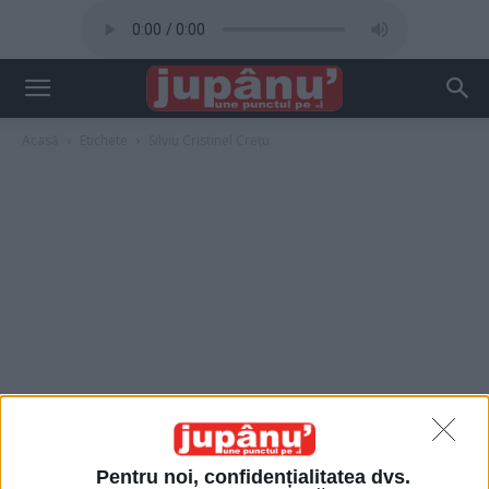
Acasă
Etichete
Silviu Cristinel Crețu
Pentru noi, confidențialitatea dvs.