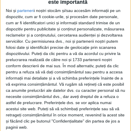
este importantă
Noi și
parteneri
i noștri stocăm și/sau accesăm informații pe un
dispozitiv, cum ar fi cookie-urile, și procesăm date personale,
cum ar fi identificatori unici și informații standard trimise de un
dispozitiv pentru publicitate și conținut personalizate, măsurarea
reclamelor și a conținutului, cercetarea audienței și dezvoltarea
serviciilor.
Cu permisiunea dvs., noi și partenerii noștri putem
Etichetă: Silviu Cristinel Crețu
folosi date și identificări precise de geolocație prin scanarea
dispozitivului. Puteți da clic pentru a vă da acordul cu privire la
prelucrarea realizată de către noi și 1733 partenerii noștri
conform descrierii de mai sus. În mod alternativ, puteți da clic
pentru a refuza să vă dați consimțământul sau pentru a accesa
informații mai detaliate și a vă schimba preferințele înainte de a
vă exprima consimțământul.
Vă rugăm să rețineți că este posibil
ca anumite prelucrări ale datelor dvs. cu caracter personal să nu
necesite consimțământul dvs., dar aveți dreptul de a refuza o
astfel de prelucrare. Preferințele dvs. se vor aplica numai
acestui site web. Puteți să vă schimbați preferințele sau să vă
retrageți consimțământul în orice moment, revenind la acest site
și făcând clic pe butonul "Confidențialitate" din partea de jos a
Nevoia de perfecționare
paginii web.