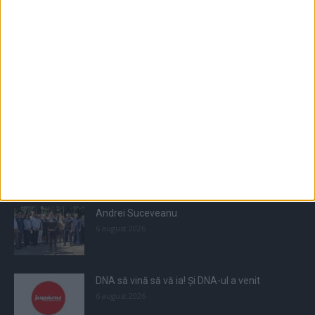
Populare
All
Recomandate
Tot timpul populare
Andrei Suceveanu
6 august 2026
DNA să vină să vă ia! Și DNA-ul a venit
6 august 2026