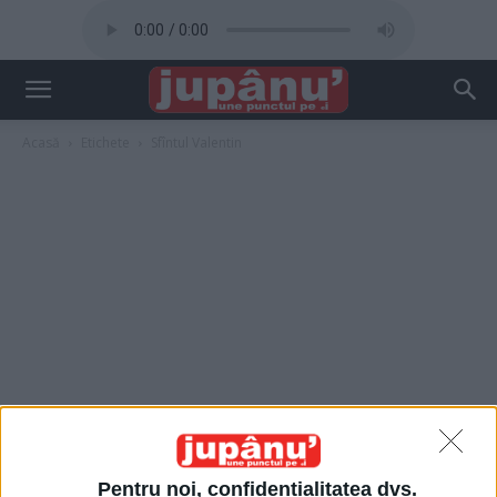
Acasă
Etichete
Sfîntul Valentin
Pentru noi, confidențialitatea dvs.