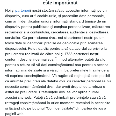
este importantă
Noi și
parteneri
i noștri stocăm și/sau accesăm informații pe un
dispozitiv, cum ar fi cookie-urile, și procesăm date personale,
cum ar fi identificatori unici și informații standard trimise de un
dispozitiv pentru publicitate și conținut personalizate, măsurarea
reclamelor și a conținutului, cercetarea audienței și dezvoltarea
serviciilor.
Cu permisiunea dvs., noi și partenerii noștri putem
Etichetă: Sfîntul Valentin
folosi date și identificări precise de geolocație prin scanarea
dispozitivului. Puteți da clic pentru a vă da acordul cu privire la
prelucrarea realizată de către noi și 1733 partenerii noștri
conform descrierii de mai sus. În mod alternativ, puteți da clic
pentru a refuza să vă dați consimțământul sau pentru a accesa
informații mai detaliate și a vă schimba preferințele înainte de a
vă exprima consimțământul.
Vă rugăm să rețineți că este posibil
ca anumite prelucrări ale datelor dvs. cu caracter personal să nu
necesite consimțământul dvs., dar aveți dreptul de a refuza o
astfel de prelucrare. Preferințele dvs. se vor aplica numai
acestui site web. Puteți să vă schimbați preferințele sau să vă
retrageți consimțământul în orice moment, revenind la acest site
și făcând clic pe butonul "Confidențialitate" din partea de jos a
Valentine’s Day și Dragobetele au ”înviat”
paginii web.